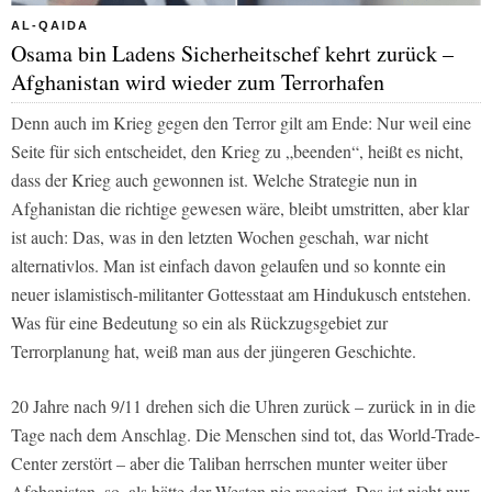
AL-QAIDA
Osama bin Ladens Sicherheitschef kehrt zurück –
Afghanistan wird wieder zum Terrorhafen
Denn auch im Krieg gegen den Terror gilt am Ende: Nur weil eine
Seite für sich entscheidet, den Krieg zu „beenden“, heißt es nicht,
dass der Krieg auch gewonnen ist. Welche Strategie nun in
Afghanistan die richtige gewesen wäre, bleibt umstritten, aber klar
ist auch: Das, was in den letzten Wochen geschah, war nicht
alternativlos. Man ist einfach davon gelaufen und so konnte ein
neuer islamistisch-militanter Gottesstaat am Hindukusch entstehen.
Was für eine Bedeutung so ein als Rückzugsgebiet zur
Terrorplanung hat, weiß man aus der jüngeren Geschichte.
20 Jahre nach 9/11 drehen sich die Uhren zurück – zurück in in die
Tage nach dem Anschlag. Die Menschen sind tot, das World-Trade-
Center zerstört – aber die Taliban herrschen munter weiter über
Afghanistan, so, als hätte der Westen nie reagiert. Das ist nicht nur