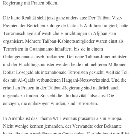
Regierung mit Frauen bilden.
Die harte Realität sieht jetzt ganz anders aus: Der Taliban Vize-
Premier, der Berichten zufolge de facto als Anführer fungiert, hatte
Terroranschläge auf westliche Einrichtungen in Afghanistan
organisiert. Mehrere Taliban-Kabinettsmitglieder waren einst als
Terroristen in Guantanamo inhaftiert, bis sie in einem
Gefangenenaustausch freikamen. Der neue Taliban-Innenminister
und der Flüchtlingsminister werden beide mit mehreren Millionen
Dollar Lösegeld als internationale Terroristen gesucht, weil sie Teil
des mit Al-Qaida verbundenen Haqqani-Netzwerks sind. Und die
erhofften Frauen in der Taliban-Regierung sind natürlich auch
nirgends zu finden. So sieht die „Inklusivität“ also aus: Die
einzigen, die einbezogen wurden, sind Terroristen.
In Amerika ist das Thema 9/11 weitaus präsenter als in Europa.
Nicht wenige kennen jemanden, der Verwandte oder Bekannte
hatte, die den Anschlägen zum Opfer fielen. Der blutige Angriff ist