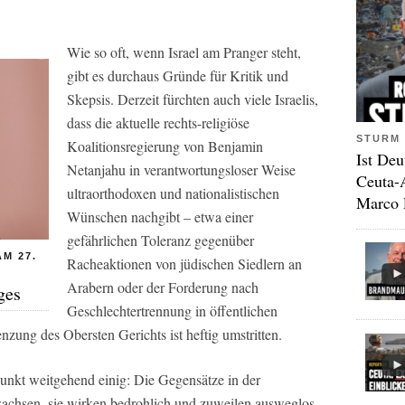
Wie so oft, wenn Israel am Pranger steht,
gibt es durchaus Gründe für Kritik und
Skepsis. Derzeit fürchten auch viele Israelis,
dass die aktuelle rechts-religiöse
STURM 
Koalitionsregierung von Benjamin
Ist Deu
Netanjahu in verantwortungsloser Weise
Ceuta-
ultraorthodoxen und nationalistischen
Marco 
Wünschen nachgibt – etwa einer
gefährlichen Toleranz gegenüber
M 27.
Racheaktionen von jüdischen Siedlern an
Arabern oder der Forderung nach
ges
Geschlechtertrennung in öffentlichen
zung des Obersten Gerichts ist heftig umstritten.
 Punkt weitgehend einig: Die Gegensätze in der
 wachsen, sie wirken bedrohlich und zuweilen ausweglos.