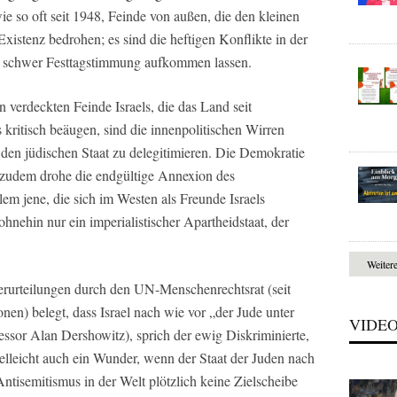
wie so oft seit 1948, Feinde von außen, die den kleinen
Existenz bedrohen; es sind die heftigen Konflikte in der
nur schwer Festtagstimmung aufkommen lassen.
n verdeckten Feinde Israels, die das Land seit
kritisch beäugen, sind die innenpolitischen Wirren
, den jüdischen Staat zu delegitimieren. Die Demokratie
; zudem drohe die endgültige Annexion des
em jene, die sich im Westen als Freunde Israels
 ohnehin nur ein imperialistischer Apartheidstaat, der
Weiter
erurteilungen durch den UN-Menschenrechtsrat (seit
onen) belegt, dass Israel nach wie vor „der Jude unter
VIDE
essor Alan Dershowitz), sprich der ewig Diskriminierte,
elleicht auch ein Wunder, wenn der Staat der Juden nach
ntisemitismus in der Welt plötzlich keine Zielscheibe