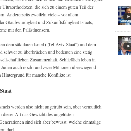
r Ultraorthodoxen, die sich zu einem guten Teil der
. Andererseits zweifeln viele – vor allem
 der Glaubwürdigkeit und Zukunftsfähigkeit Israels,
me mit den Palästinensern.
en dem säkularen Israel („Tel-Aviv-Staat“) und dem
sind schwer zu überbrücken und bedeuten eine stetig
ellschaftlichen Zusammenhalt. Schließlich leben in
en Juden auch noch rund zwei Millionen überwiegend
n Hintergrund für manche Konflikte ist.
Staat
raels werden also nicht ungetrübt sein, aber vermutlich
en dieser Art das Gewicht des ungelösten
 Generationen sind sich aber bewusst, welche einmalige
ern darf.