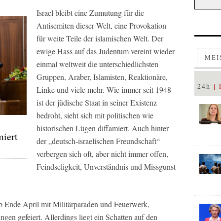
Israel bleibt eine Zumutung für die
Antisemiten dieser Welt, eine Provokation
für weite Teile der islamischen Welt. Der
ewige Hass auf das Judentum vereint wieder
MEI
einmal weltweit die unterschiedlichsten
Gruppen, Araber, Islamisten, Reaktionäre,
24h
Linke und viele mehr. Wie immer seit 1948
ist der jüdische Staat in seiner Existenz
bedroht, sieht sich mit politischen wie
historischen Lügen diffamiert. Auch hinter
miert
der „deutsch-israelischen Freundschaft“
verbergen sich oft, aber nicht immer offen,
Feindseligkeit, Unverständnis und Missgunst
ab Ende April mit Militärparaden und Feuerwerk,
gen gefeiert. Allerdings liegt ein Schatten auf den