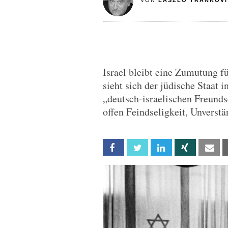
VON
LASZLO TRANKOVI
Israel bleibt eine Zumutung f
sieht sich der jüdische Staat 
„deutsch-israelischen Freunds
offen Feindseligkeit, Unverst
Facebook
Twitter
Linkedin
Xing
Em