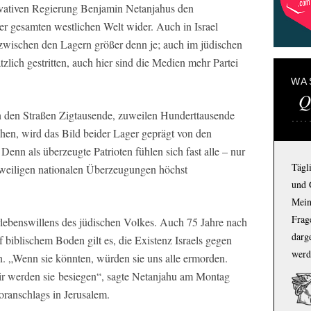
ervativen Regierung Benjamin Netanjahus den
er gesamten westlichen Welt wider. Auch in Israel
zwischen den Lagern größer denn je; auch im jüdischen
zlich gestritten, auch hier sind die Medien mehr Partei
WA
Q
n den Straßen Zigtausende, zuweilen Hunderttausende
ehen, wird das Bild beider Lager geprägt von den
enn als überzeugte Patrioten fühlen sich fast alle – nur
Tägl
jeweiligen nationalen Überzeugungen höchst
und 
Mein
Frage
erlebenswillens des jüdischen Volkes. Auch 75 Jahre nach
darg
 biblischem Boden gilt es, die Existenz Israels gegen
werd
en. „Wenn sie könnten, würden sie uns alle ermorden.
ir werden sie besiegen“, sagte Netanjahu am Montag
oranschlags in Jerusalem.