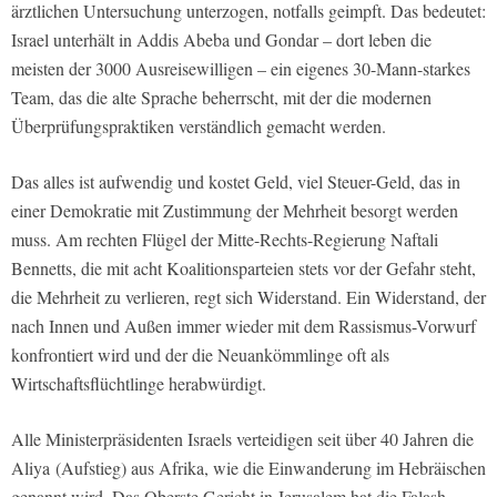
ärztlichen Untersuchung unterzogen, notfalls geimpft. Das bedeutet:
Israel unterhält in Addis Abeba und Gondar – dort leben die
meisten der 3000 Ausreisewilligen – ein eigenes 30-Mann-starkes
Team, das die alte Sprache beherrscht, mit der die modernen
Überprüfungspraktiken verständlich gemacht werden.
Das alles ist aufwendig und kostet Geld, viel Steuer-Geld, das in
einer Demokratie mit Zustimmung der Mehrheit besorgt werden
muss. Am rechten Flügel der Mitte-Rechts-Regierung Naftali
Bennetts, die mit acht Koalitionsparteien stets vor der Gefahr steht,
die Mehrheit zu verlieren, regt sich Widerstand. Ein Widerstand, der
nach Innen und Außen immer wieder mit dem Rassismus-Vorwurf
konfrontiert wird und der die Neuankömmlinge oft als
Wirtschaftsflüchtlinge herabwürdigt.
Alle Ministerpräsidenten Israels verteidigen seit über 40 Jahren die
Aliya
(Aufstieg) aus Afrika, wie die Einwanderung im Hebräischen
genannt wird. Das Oberste Gericht in Jerusalem hat die Falash