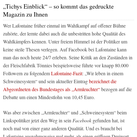
„Tichys Einblick“ – so kommt das gedruckte
Magazin zu Ihnen
Wer Lafontaine früher einmal im Wahlkampf auf offener Bühne
zuhörte, der lernte dabei auch die unbestritten hohe Qualität des
Wahlkämpfers kennen. Unter freiem Himmel ist der Politiker um
keine steile Thesen verlegen. Auf
Facebook
bei Lafontaine kann
man das noch heute 24/7 erleben. Seine Kritik an den Zuständen in
der Fleischfabrik Tönnies beispielsweise führte vor knapp 80.000
Followern zu folgendem
Lafontaine-Fazit
: „Wir leben in einem
Schweinesystem“ und sein aktueller Eintrag
bezeichnet die
Abgeordneten des Bundestages als „Armleuchter“
bezogen auf die
Debatte um einen Mindestlohn von 10,45 Euro.
Was aber zwischen „Armleuchter“ und „Schweinesystem“ beim
Linkspolitiker jetzt den Weg in sein
Facebook
gefunden hat, ist
noch mal von einer ganz anderen Qualität. Und es braucht bei
Lafontaine ausnahmsweise mal mehr, als einen griffigen Dreiwort-