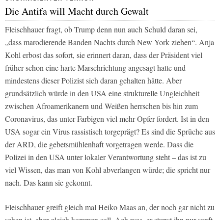
Die Antifa will Macht durch Gewalt
Fleischhauer fragt, ob Trump denn nun auch Schuld daran sei,
„dass marodierende Banden Nachts durch New York ziehen“. Anja
Kohl erbost das sofort, sie erinnert daran, dass der Präsident viel
früher schon eine harte Marschrichtung angesagt hatte und
mindestens dieser Polizist sich daran gehalten hätte. Aber
grundsätzlich würde in den USA eine strukturelle Ungleichheit
zwischen Afroamerikanern und Weißen herrschen bis hin zum
Coronavirus, das unter Farbigen viel mehr Opfer fordert. Ist in den
USA sogar ein Virus rassistisch torgeprägt? Es sind die Sprüche aus
der ARD, die gebetsmühlenhaft vorgetragen werde. Dass die
Polizei in den USA unter lokaler Verantwortung steht – das ist zu
viel Wissen, das man von Kohl abverlangen würde; die spricht nur
nach. Das kann sie gekonnt.
Fleischhauer greift gleich mal Heiko Maas an, der noch gar nicht zu
sehen ist, aber gleich kommen soll. Ach was, er stupst ihn nur sanft