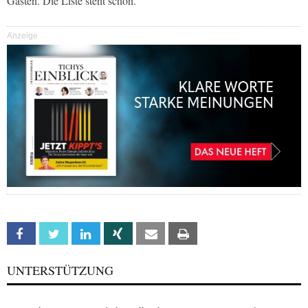
Gästen. Die Liste steht schon.
Anzeige
Facebook
Twitter
Linkedin
Xing
Email
Print
UNTERSTÜTZUNG