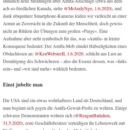
stündlich neue Meldungen über Antifa-Anschläge (etwa aus dem
ach-so-friedlichen Kanada, siehe
@MrAndyNgo, 1.6.2020
), und
dank ubiquitärer Smartphone-Kameras leiden wir vielleicht an einer
Armut an Zuversicht in die Zukunft der Menschheit, doch gewiss
nicht an Bildern der Übungen zum großen »Purge«. Eine
Aufnahme aber steht symbolisch für das, was »Antifa« in letzter
Konsequenz bedeutet: Der Antifa-Mob zündet Habseligkeiten eines
Obdachlosen an:
@KenWebsterII, 1.6.2020
, schlicht aus Lust an
Demütigung des Schwächeren – also die Essenz dessen, was »links
sein« und »wir sind mehr« wirklich bedeuten.
Einst jubelte man
Die USA sind ein etwas wehrhafteres Land als Deutschland, und
man beginnt sich gegen die Antifa-Gewalt-Profis zu wehren. Einige
schwarze Demonstranten wehren sich (
@ReaganBattalion,
31.5.2020
), erste Geschäftsbesitzer verteidigen ihr Lebenswerk mit