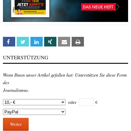
Facebook
Twitter
Linkedin
Xing
Email
Print
UNTERSTÜTZUNG
Wenn Ihnen unser Artikel gefallen hat: Unterstützen Sie diese Form
des
Journalismus.
oder
€
Weiter