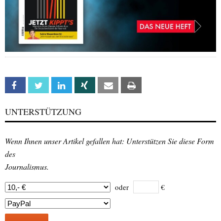
Facebook
Twitter
Linkedin
Xing
Email
Print
UNTERSTÜTZUNG
Wenn Ihnen unser Artikel gefallen hat: Unterstützen Sie diese Form
des
Journalismus.
oder
€