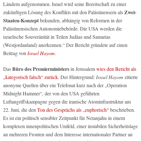
Ländern aufgenommen. Israel wird seine Bereitschaft zu einer
Zwei-
zukünftigen Lösung des Konflikts mit den Palästinensern als
Staaten-Konzept
bekunden, abhängig von Reformen in der
Palästinensischen Autonomiebehörde. Die USA werden die
israelische Souveränität in Teilen Judäas und Samarias
(Westjordanland) anerkennen.“ Der Bericht gründete auf einen
Beitrag von
Israel Hayom
.
Büro des Premierministers
Das
in Jerusalem
wies den Bericht als
„kategorisch falsch“ zurück.
Der Hintergrund:
Israel Hayom
zitierte
anonyme Quellen über ein Telefonat kurz nach der „Operation
Midnight Hammer“, der von den USA geführten
Luftangriffskampagne gegen die iranische Atominfrastruktur am
22. Juni, die den
Ton des Gesprächs als „euphorisch“
beschrieben.
Es ist ein politisch sensibler Zeitpunkt für Netanjahu in einem
komplexen innenpolitischen Umfeld, einer instabilen Sicherheitslage
an mehreren Fronten und dem Interesse internationaler Partner an