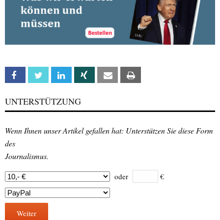
Facebook
Twitter
Linkedin
Xing
Email
Print
UNTERSTÜTZUNG
Wenn Ihnen unser Artikel gefallen hat: Unterstützen Sie diese Form
des
Journalismus.
oder
€
Weiter