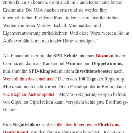
zurückfallen zu können, droht auch im Handelsstreit eine bittere
Erkenntnis: Die USA machen ernst und sie werden ihre
innenpolitischen Probleme lösen, indem sie zu amerikanischen
Werten von freier Marktwirtschaft, Minimalstaat und
Eigenverantwortung zurückkehren. Und diese Werte werden Sie im
Außenverhältnis mit maximaler Härte verteidigen.“
SPD-Scholz
Bazooka
Als Finanzminister prahlte
mit einer
in der
Wumms
Doppelwumms
Coronazeit, dann als Kanzler mit
und
,
SPD-Klingbeil
Investitionsbooster
nun ahmt ihn
mit dem
nach.
100 Tage
Wer soll ihm das abnehmen?
Die ersten
der Regierung
Merz
sind noch nicht vorbei. Doch Pseudopolitik in Berlin, damit –
wie Stephan Paetow spottet
– Merz von Regierungssorgen befreit,
von Gipfel zu Gipfel reisen kann, verspricht keine gute Eröffnungs-
Bilanz.
Negativbilanz
Flucht aus
Eine
ist die
stille, aber folgenreiche
Deutschland
, von der Thomas Punzmann berichtet: „Kein Groll