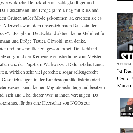
 „wie wirkliche Demokratie mit schlagkräftiger und
 Da Hasselmann und Dröge ja im Krieg mit Russland
i den Grünen außer Mode gekommen ist, ersetzen sie es
n Allerweltswort, dem unverzichtbaren Baustein der
essiv“. „Es gibt in Deutschland aktuell keine Mehrheit für
selmann und Dröge Trauer. Obwohl, man denke,
ter und fortschrittlicher“ geworden sei. Deutschland
ziele aufgrund der Kernenergieaustreibung vom Meister
alten wie der Papst am Weihwasser. Dafür ist das Land,
STURM 
Ist Deu
ten, wirklich sehr viel gerechter, sogar selbstgerecht
Ceuta-
 Geschichtslügen in der Bundesrepublik diskriminiert
Marco 
eterosexuell sind, keinen Migrationshintergrund besitzen
, sich alle Übel dieser Welt in ihnen vereinigen. Da
Exorzismus, für das eine Heerschar von NGOs zur