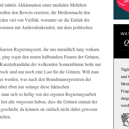
 mittels Akklamation einer medialen Mehrheit
 sollen den Beweis ersetzen, die Medienmacht den
en viel von Vielfalt, worunter sie die Einfalt der
ussionen mit Andersdenkenden, mit dem politischen
WA
Q
kurzen Regierungszeit, die uns unendlich lang vorkam,
n, ging sogar den neuen halbstarken Frauen der Grünen,
 Kanzlerkandidat der welkenden Sonnenblume holte nur
Tägl
ck sind nur noch eine Last für die Grünen. Will man
und 
tei werden, was nach den Brandmauergesetzen der
Mein
aber eben nur solange diese faktischen
Frage
 man sich so heftig von der eigenen Regierungsarbeit
darg
fast alle vergessen haben, dass die Grünen einmal der
werd
eschieht, da können sie einfach nicht dabei gewesen
machen.