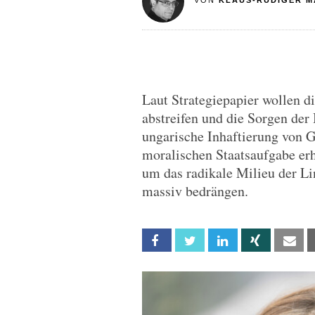
VON
KLAUS-RÜDIGER M
Laut Strategiepapier wollen 
abstreifen und die Sorgen der
ungarische Inhaftierung von 
moralischen Staatsaufgabe er
um das radikale Milieu der Li
massiv bedrängen.
Facebook
Twitter
Linkedin
Xing
Em