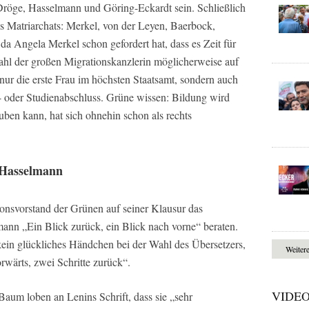
Dröge, Hasselmann und Göring-Eckardt sein. Schließlich
 Matriarchats: Merkel, von der Leyen, Baerbock,
 Angela Merkel schon gefordert hat, dass es Zeit für
Wahl der großen Migrationskanzlerin möglicherweise auf
nur die erste Frau im höchsten Staatsamt, sondern auch
- oder Studienabschluss. Grüne wissen: Bildung wird
auben kann, hat sich ohnehin schon als rechts
 Hasselmann
onsvorstand der Grünen auf seiner Klausur das
ann „Ein Blick zurück, ein Blick nach vorne“ beraten.
ein glückliches Händchen bei der Wahl des Übersetzers,
Weiter
orwärts, zwei Schritte zurück“.
VIDE
aum loben an Lenins Schrift, dass sie „sehr