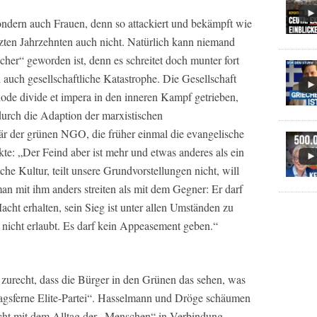
sondern auch Frauen, denn so attackiert und bekämpft wie
zten Jahrzehnten auch nicht. Natürlich kann niemand
icher“ geworden ist, denn es schreitet doch munter fort
 auch gesellschaftliche Katastrophe. Die Gesellschaft
ode divide et impera in den inneren Kampf getrieben,
urch die Adaption der marxistischen
är der grünen NGO, die früher einmal die evangelische
te: „Der Feind aber ist mehr und etwas anderes als ein
che Kultur, teilt unsere Grundvorstellungen nicht, will
 mit ihm anders streiten als mit dem Gegner: Er darf
acht erhalten, sein Sieg ist unter allen Umständen zu
nicht erlaubt. Es darf kein Appeasement geben.“
urecht, dass die Bürger in den Grünen das sehen, was
lltagsferne Elite-Partei“. Hasselmann und Dröge schäumen
nicht mit dem Alltag der „Menschen“ in Verbindung