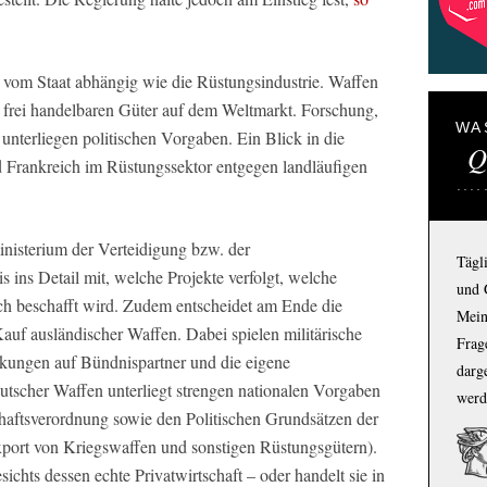
k vom Staat abhängig wie die Rüstungsindustrie. Waffen
e frei handelbaren Güter auf dem Weltmarkt. Forschung,
WA
nterliegen politischen Vorgaben. Ein Blick in die
Q
nd Frankreich im Rüstungssektor entgegen landläufigen
nisterium der Verteidigung bzw. der
Tägl
 ins Detail mit, welche Projekte verfolgt, welche
und 
ich beschafft wird. Zudem entscheidet am Ende die
Mein
Kauf ausländischer Waffen. Dabei spielen militärische
Frage
kungen auf Bündnispartner und die eigene
darg
utscher Waffen unterliegt strengen nationalen Vorgaben
werd
haftsverordnung sowie den Politischen Grundsätzen der
xport von Kriegswaffen und sonstigen Rüstungsgütern).
sichts dessen echte Privatwirtschaft – oder handelt sie in