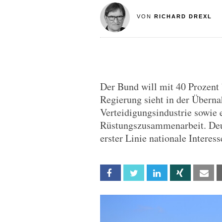
VON
RICHARD DREXL
Der Bund will mit 40 Prozent
Regierung sieht in der Überna
Verteidigungsindustrie sowie 
Rüstungszusammenarbeit. Deut
erster Linie nationale Interes
Facebook
Twitter
Linkedin
Xing
Em