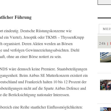
atlicher Führung
MEI
ort eindeutig. Deutsche Rüstungskonzerne wie
nd ein Viertel), Jenoptik oder TKMS – ThyssenKrupp
ich organisiert. Deren Aktien werden an Börsen
24h
ge und verfolgen Gewinnerzielungsabsichten. Diehl
ft, ohne an einer Börse notiert zu sein.
KNDS wäre dennoch keine Premiere. Staatsbeteiligungen
Vergangenheit. Beim Airbus SE Mutterkonzern existiert ein
utschland und Frankreich halten 10 bis 12 Prozent der
tsbeteiligungen nicht auf die Sparte Airbus Defence and
r die Berücksichtigung nationaler Interessen.
ereich eine Reihe staatlicher Einflussmöglichkeiten: