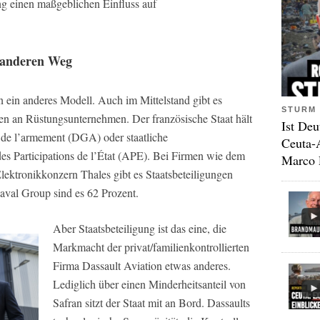
ng einen maßgeblichen Einfluss auf
n anderen Weg
n ein anderes Modell. Auch im Mittelstand gibt es
STURM 
gen an Rüstungsunternehmen. Der französische Staat hält
Ist Deu
e de l’armement (DGA) oder staatliche
Ceuta-
es Participations de l’État (APE). Bei Firmen wie dem
Marco 
lektronikkonzern Thales gibt es Staatsbeteiligungen
aval Group sind es 62 Prozent.
Aber Staatsbeteiligung ist das eine, die
Markmacht der privat/familienkontrollierten
Firma Dassault Aviation etwas anderes.
Lediglich über einen Minderheitsanteil von
Safran sitzt der Staat mit an Bord. Dassaults