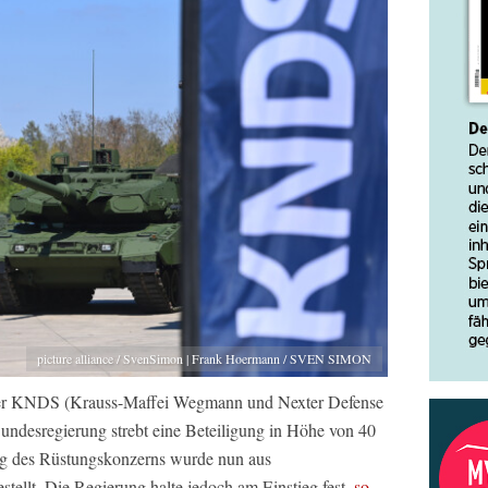
picture alliance / SvenSimon | Frank Hoermann / SVEN SIMON
uer KNDS (Krauss-Maffei Wegmann und Nexter Defense
Bundesregierung strebt eine Beteiligung in Höhe von 40
ng des Rüstungskonzerns wurde nun aus
tellt. Die Regierung halte jedoch am Einstieg fest,
so