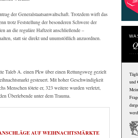
rag der Generalstaatsanwaltschaft. Trotzdem wirft das
enn trotz Feststellung der besonderen Schwere der
len an die reguläre Haftzeit anschließende –
WA
lten, statt sie direkt und unumstößlich anzuordnen.
Q
e Taleb A. einen Pkw über einen Rettungsweg gezielt
Tägl
ihnachtsmarkt gesteuert. Mit hoher Geschwindigkeit
und 
hs Menschen tötete er, 323 weitere wurden verletzt,
Mein
eiden Überlebende unter dem Trauma.
Frage
darg
werd
ANSCHLÄGE AUF WEIHNACHTSMÄRKTE