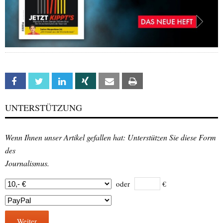
Facebook
Twitter
Linkedin
Xing
Email
Print
UNTERSTÜTZUNG
Wenn Ihnen unser Artikel gefallen hat: Unterstützen Sie diese Form
des
Journalismus.
oder
€
Weiter