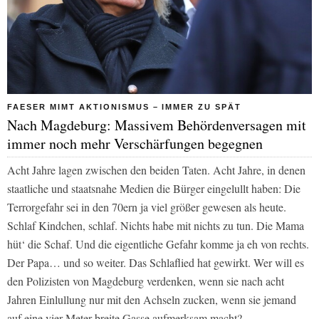
FAESER MIMT AKTIONISMUS – IMMER ZU SPÄT
Nach Magdeburg: Massivem Behördenversagen mit
immer noch mehr Verschärfungen begegnen
Acht Jahre lagen zwischen den beiden Taten. Acht Jahre, in denen
staatliche und staatsnahe Medien die Bürger eingelullt haben: Die
Terrorgefahr sei in den 70ern ja viel größer gewesen als heute.
Schlaf Kindchen, schlaf. Nichts habe mit nichts zu tun. Die Mama
hüt‘ die Schaf. Und die eigentliche Gefahr komme ja eh von rechts.
Der Papa… und so weiter. Das Schlaflied hat gewirkt. Wer will es
den Polizisten von Magdeburg verdenken, wenn sie nach acht
Jahren Einlullung nur mit den Achseln zucken, wenn sie jemand
auf eine vier Meter breite Gasse aufmerksam macht?