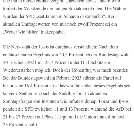
Die Partei müsse endlich zeigen, „dass sich etwas ändern wird“,
fordert der Vorsitzende der jungen Sozialdemokraten. Die Wähler
würden der SPD „seit Jahren in Scharen davonlaufen“. Bei
aktuellen Umfragewerten von nur noch zwölf Prozent sei ein
„Weiter wie bisher“ inakzeptabel.
Die Nervosität der Jusos ist durchaus verständlich: Nach dem
enttäuschenden Ergebnis von 20,5 Prozent bei der Bundestagswahl
2017 schien 2021 mit 25,7 Prozent unter Olaf Scholz ein
Wiedererstarken möglich. Doch der Höhenflug war rasch beendet:
Bei der Bundestagswahl im Februar 2025 stürzte die Partei auf
historische 16,4 Prozent ab – das war ihr schlechtestes Ergebnis seit
langem. Seither setzt sich der Sinkflug fort. In aktuellen
Sonntagsfragen von Instituten wie Infratest dimap, Forsa und Ipsos
pendelt die SPD zwischen 11 und 13 Prozent, während die AfD bei
21 bis 27 Prozent auf Platz 1 liegt, und die Union immerhin noch
23 Prozent schafft.