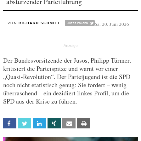
abstürzender Parteiführung
Sa, 20. Juni 2026
VON
RICHARD SCHMITT
Der Bundesvorsitzende der Jusos, Philipp Türmer,
kritisiert die Parteispitze und warnt vor einer
„Quasi-Revolution“. Der Parteijugend ist die SPD
noch nicht etatistisch genug: Sie fordert – wenig
überraschend – ein dezidiert linkes Profil, um die
SPD aus der Krise zu führen.
Facebook
Twitter
Linkedin
Xing
Email
Print