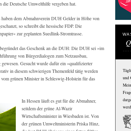
n die Deutsche Umwelthilfe vergeben hat.
ens haben dem Abmahnverein DUH Gelder in Höhe von
schanzt, so schreibt die hessische FDP. Die
papier« zur geplanten Suedlink-Stromtrasse.
WA
Q
m begründet das Geschenk an die DUH: Die DUH sei »im
führung von Bürgerdialogen zum Netzausbau,
g gewesen. Gesucht wurde dafür ein »qualifizierter
Tägl
erativ in diesem schwierigen Themenfeld tätig werden
und 
vom grünen Minister in Schleswig-Holstein für das
Mein
Frage
darg
In Hessen läuft es gut für die Abmahner,
werd
seitdem der grüne Al-Wazir
Wirtschaftsminister in Wiesbaden ist. Von
der grünen Umweltministerin Priska Hinz,