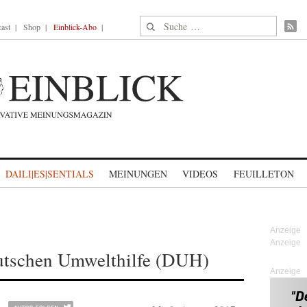
Suche nach:
ast
Shop
Einblick-Abo
DAILI|ES|SENTIALS
MEINUNGEN
VIDEOS
FEUILLETON
utschen Umwelthilfe (DUH)
Anzeige