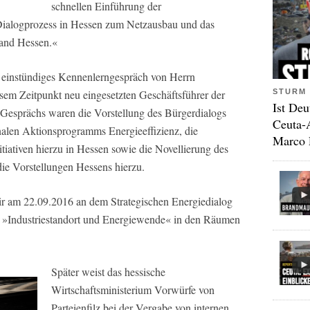
schnellen Einführung der
Dialogprozess in Hessen zum Netzausbau und das
Land Hessen.«
. einstündiges Kennenlerngespräch von Herrn
STURM 
esem Zeitpunkt neu eingesetzten Geschäftsführer der
Ist Deu
 Gesprächs waren die Vorstellung des Bürgerdialogs
Ceuta-
alen Aktionsprogramms Energieeffizienz, die
Marco 
iativen hierzu in Hessen sowie die Novellierung des
e Vorstellungen Hessens hierzu.
ir am 22.09.2016 an dem Strategischen Energiedialog
 »Industriestandort und Energiewende« in den Räumen
Später weist das hessische
Wirtschaftsministerium Vorwürfe von
Parteienfilz bei der Vergabe von internen