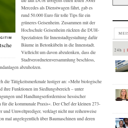
die laut DUH übrigens einen fetten 500er
Mercedes als Dienstwagen fährt, gab es
rund 50.000 Euro für tolle Tips für ein
grüneres Geisenheim. Zusammen mit der
Hochschule Geisenheim rückten die DUH-
MEI
Spezialisten für Innenstadtgestaltung dafür
GITIM
tsche
Bäume in Betonkübeln in die Innenstadt.
24h
Vielleicht um davon abzulenken, dass die
Stadtverordnetenversammlung beschloss,
ndanlagen abzuholzen.
h die Tätigkeitsmerkmale lustiger an: »Mehr biologische
und ihre Funktionen im Siedlungsbereich – unter
ngungen und Handlungserfordernisse hessischer
ür die kommunale Praxis«. Der Chef der kleinen 273-
r und Umweltprediger, verklagt nicht nur reihenweise
chon mal angelegentlich über Baumaschinen und deren