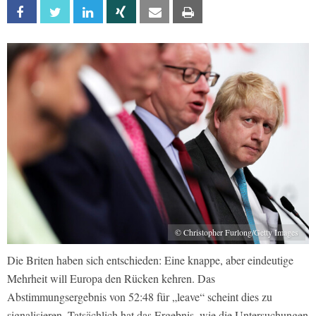
Facebook
Twitter
Linkedin
Xing
Email
Print
© Christopher Furlong/Getty Images
Die Briten haben sich entschieden: Eine knappe, aber eindeutige
Mehrheit will Europa den Rücken kehren. Das
Abstimmungsergebnis von 52:48 für „leave“ scheint dies zu
signalisieren. Tatsächlich hat das Ergebnis, wie die Untersuchungen