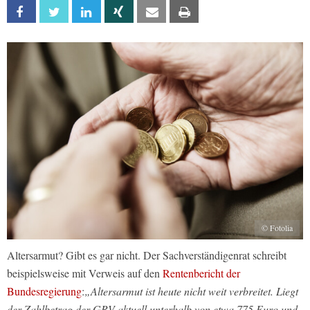
Facebook
Twitter
Linkedin
Xing
Email
Print
© Fotolia
Altersarmut? Gibt es gar nicht. Der Sachverständigenrat schreibt
beispielsweise mit Verweis auf den
Rentenbericht der
Bundesregierung
:
„Altersarmut ist heute nicht weit verbreitet. Liegt
der Zahlbetrag der GRV aktuell unterhalb von etwa 775 Euro und