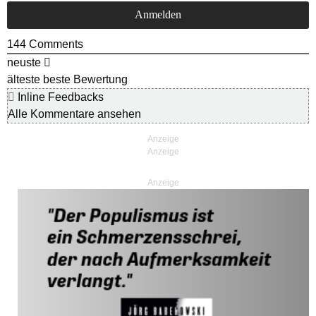
144
Comments
neuste
älteste
beste Bewertung
Inline Feedbacks
Alle Kommentare ansehen
Anzeige