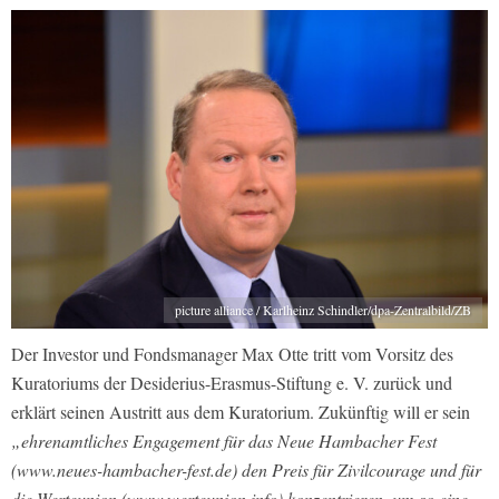
picture alliance / Karlheinz Schindler/dpa-Zentralbild/ZB
Der Investor und Fondsmanager Max Otte tritt vom Vorsitz des
Kuratoriums der Desiderius-Erasmus-Stiftung e. V. zurück und
erklärt seinen Austritt aus dem Kuratorium. Zukünftig will er sein
„ehrenamtliches Engagement für das Neue Hambacher Fest
(www.neues-hambacher-fest.de) den Preis für Zivilcourage und für
die Werteunion (www.werteunion.info) konzentrieren, um so eine