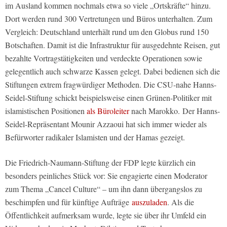
im Ausland kommen nochmals etwa so viele „Ortskräfte“ hinzu.
Dort werden rund 300 Vertretungen und Büros unterhalten. Zum
Vergleich: Deutschland unterhält rund um den Globus rund 150
Botschaften. Damit ist die Infrastruktur für ausgedehnte Reisen, gut
bezahlte Vortragstätigkeiten und verdeckte Operationen sowie
gelegentlich auch schwarze Kassen gelegt. Dabei bedienen sich die
Stiftungen extrem fragwürdiger Methoden. Die CSU-nahe Hanns-
Seidel-Stiftung schickt beispielsweise einen Grünen-Politiker mit
islamistischen Positionen
als Büroleiter
nach Marokko. Der Hanns-
Seidel-Repräsentant Mounir Azzaoui hat sich immer wieder als
Befürworter radikaler Islamisten und der Hamas gezeigt.
Die Friedrich-Naumann-Stiftung der FDP legte kürzlich ein
besonders peinliches Stück vor: Sie engagierte einen Moderator
zum Thema „Cancel Culture“ – um ihn dann übergangslos zu
beschimpfen und für künftige Aufträge
auszuladen
. Als die
Öffentlichkeit aufmerksam wurde, legte sie über ihr Umfeld ein