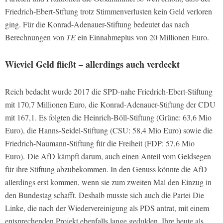
Friedrich-Ebert-Stftung trotz Stimmenverlusten kein Geld verloren
ging. Für die Konrad-Adenauer-Stiftung bedeutet das nach
Berechnungen von
TE
ein Einnahmeplus von 20 Millionen Euro.
Wieviel Geld fließt – allerdings auch verdeckt
Reich bedacht wurde 2017 die SPD-nahe Friedrich-Ebert-Stiftung
mit 170,7 Millionen Euro, die Konrad-Adenauer-Stiftung der CDU
mit 167,1. Es folgten die Heinrich-Böll-Stiftung (Grüne: 63,6 Mio
Euro), die Hanns-Seidel-Stiftung (CSU: 58,4 Mio Euro) sowie die
Friedrich-Naumann-Stiftung für die Freiheit (FDP: 57,6 Mio
Euro). Die AfD kämpft darum, auch einen Anteil vom Geldsegen
für ihre Stiftung abzubekommen. In den Genuss könnte die AfD
allerdings erst kommen, wenn sie zum zweiten Mal den Einzug in
den Bundestag schafft. Deshalb musste sich auch die Partei Die
Linke, die nach der Wiedervereinigung als PDS antrat, mit einem
entsprechenden Projekt ebenfalls lange gedulden. Ihre heute als