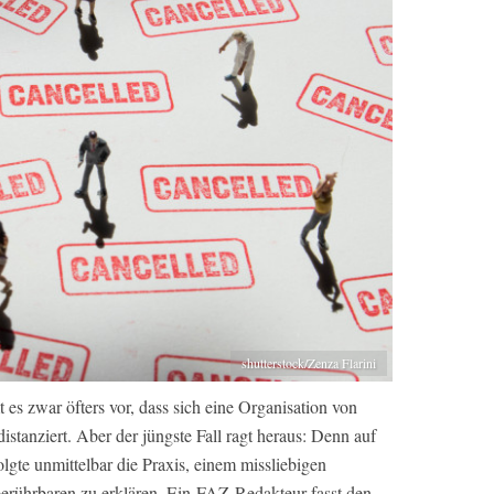
shutterstock/Zenza Flarini
es zwar öfters vor, dass sich eine Organisation von
tanziert. Aber der jüngste Fall ragt heraus: Denn auf
lgte unmittelbar die Praxis, einem missliebigen
erührbaren zu erklären. Ein
FAZ
-Redakteur fasst den