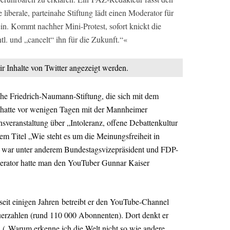
iberale, parteinahe Stiftung lädt einen Moderator für
ein. Kommt nachher Mini-Protest, sofort knickt die
ntl. und „cancelt“ ihn für die Zukunft.“«
ir Inhalte von Twitter angezeigt werden.
e Friedrich-Naumann-Stiftung, die sich mit dem
t, hatte vor wenigen Tagen mit der Mannheimer
veranstaltung über „Intoleranz, offene Debattenkultur
em Titel „Wie steht es um die Meinungsfreiheit in
 war unter anderem Bundestagsvizepräsident und FDP-
erator hatte man den YouTuber Gunnar Kaiser
seit einigen Jahren
betreibt er den YouTube-Channel
erzahlen (rund 110 000 Abonnenten). Dort denkt er
h („Warum erkenne ich die Welt nicht so wie andere