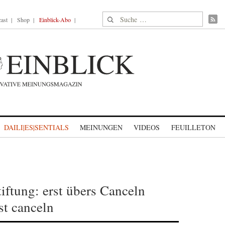
Suche nach:
ast
Shop
Einblick-Abo
DAILI|ES|SENTIALS
MEINUNGEN
VIDEOS
FEUILLETON
ftung: erst übers Canceln
st canceln