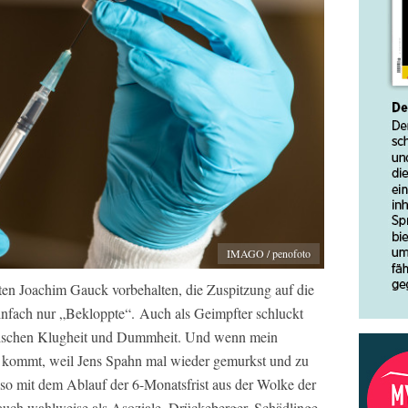
IMAGO / penofoto
en Joachim Gauck vorbehalten, die Zuspitzung auf die
einfach nur „Bekloppte“. Auch als Geimpfter schluckt
zwischen Klugheit und Dummheit. Und wenn mein
ht kommt, weil Jens Spahn mal wieder gemurkst und zu
lso mit dem Ablauf der 6-Monatsfrist aus der Wolke der
auch wahlweise als Asoziale, Drückeberger, Schädlinge