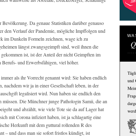
er Bevölkerung. Da genaue Statistiken darüber genauso
ber den Verlauf der Pandemie, mögliche Impffolgen und
WA
tock im Dunkeln Formeln zeichnen, wage ich zu
Q
egeheimen längst zwangsgeimpft sind, weil ihnen die
gekommen ist, ist der Anteil der nicht Geimpften im
n Berufs- und Erwerbsfähigen, viel höher.
Tägl
immer als ihr Vorrecht genannt wird: Sie haben endlich
und 
n, nachdem wir ja in einer Gesellschaft leben, in der
Mein
Rauschgift legalisiert wird. Nun haben sie endlich den
Frage
en müssen. Die Münchner junge Pathologin Samii, die an
darg
igeht und abzählt, wie viele Tote sie da auf Lager hat
werd
 sich mit Corona infiziert haben, ist ja schlagartig eine
tische Herkunft mit dem guttural rollenden R des
– und dass man sie sofort fristlos kündigt, ist