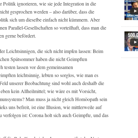
Politik ignorieren, wie sie jede Integration in die
nicht gesprochen werden – also darüber, dass die
olitik sich um dieselbe einfach nicht kümmern. Aber
enen Parallel-Gesellschaften so vorteilhaft, dass man die
en gerne befördert.
r Leichtsinnigen, die sich nicht impfen lassen: Beim
ichen Spätsommer haben die nicht Geimpften
ch testen lassen vor dem gemeinsamen
ften leichtsinnig, lebten so sorglos, wie man es
n Feld unserer Beobachtung sind wohl auch deshalb die
eben kein Allheilmittel; wie wäre es mit Vorsicht,
munsystems? Man muss ja nicht gleich Homöopath sein
ks uns befreit, ist eine Illusion, wie mittlerweile auf
u verfolgen ist: Corona holt sich auch Geimpfte, und das