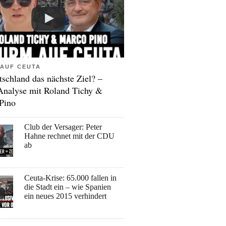
AUF CEUTA
tschland das nächste Ziel? –
Analyse mit Roland Tichy &
Pino
Club der Versager: Peter
Hahne rechnet mit der CDU
ab
Ceuta-Krise: 65.000 fallen in
die Stadt ein – wie Spanien
ein neues 2015 verhindert