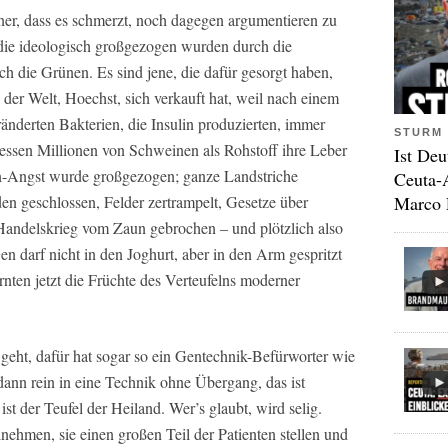
ener, dass es schmerzt, noch dagegen argumentieren zu
, die ideologisch großgezogen wurden durch die
ch die Grünen. Es sind jene, die dafür gesorgt haben,
der Welt, Hoechst, sich verkauft hat, weil nach einem
änderten Bakterien, die Insulin produzierten, immer
STURM 
essen Millionen von Schweinen als Rohstoff ihre Leber
Ist Deu
n-Angst wurde großgezogen; ganze Landstriche
Ceuta-
Marco 
den geschlossen, Felder zertrampelt, Gesetze über
r Handelskrieg vom Zaun gebrochen – und plötzlich also
en darf nicht in den Joghurt, aber in den Arm gespritzt
nten jetzt die Früchte des Verteufelns moderner
eht, dafür hat sogar so ein Gentechnik-Befürworter wie
 dann rein in eine Technik ohne Übergang, das ist
 ist der Teufel der Heiland. Wer’s glaubt, wird selig.
lnehmen, sie einen großen Teil der Patienten stellen und