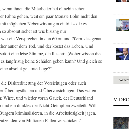
wenn ihnen die Mitarbeiter bei ohnehin schon
er Fahne gehen, weil ein paar Monate Lohn nicht den
 mit möglichen Nebenwirkungen eintritt – die es
a so absolut sicher ist wie bislang nur
 war ein Versprechen in den 60ern und 70ern, das genau
sicher außer dem Tod, und der kostet das Leben. Und
sofort eine leise Stimme, die flüstert: „Woher wissen die
 es langfristig keine Schäden geben kann? Und gleich so
 eine absolut getarnte Lüge?“
Weiter
 die Diskreditierung der Vorsichtigen oder auch
er Überängstlichen und Übervorsichtigen: Das wären
, Wirre, und wieder voran Gauck, der Deutschland
VIDE
n und ein dunkles der Nicht-Geimpften zweiteilt. Will
ürgern kriminalisieren, in die Arbeitslosigkeit jagen,
utzenden von Millionen Fällen verschicken?