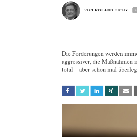
VON
ROLAND TICHY
Die Forderungen werden imme
aggressiver, die Maßnahmen i
total – aber schon mal überleg
Facebook
Twitter
Linkedin
Xing
Em