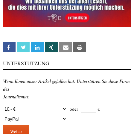
Facebook
Twitter
Linkedin
Xing
Email
Print
UNTERSTÜTZUNG
Wenn Ihnen unser Artikel gefallen hat: Unterstützen Sie diese Form
des
Journalismus.
oder
€
Weiter