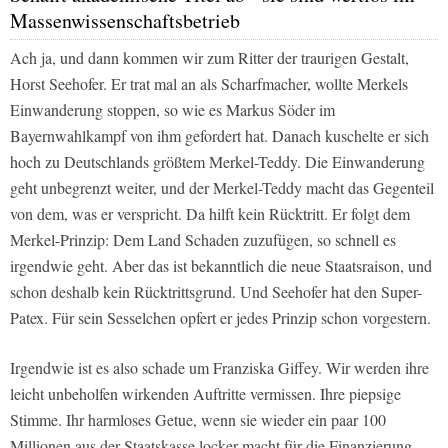
Massenwissenschaftsbetrieb
Ach ja, und dann kommen wir zum Ritter der traurigen Gestalt,
Horst Seehofer. Er trat mal an als Scharfmacher, wollte Merkels
Einwanderung stoppen, so wie es Markus Söder im
Bayernwahlkampf von ihm gefordert hat. Danach kuschelte er sich
hoch zu Deutschlands größtem Merkel-Teddy. Die Einwanderung
geht unbegrenzt weiter, und der Merkel-Teddy macht das Gegenteil
von dem, was er verspricht. Da hilft kein Rücktritt. Er folgt dem
Merkel-Prinzip: Dem Land Schaden zuzufügen, so schnell es
irgendwie geht. Aber das ist bekanntlich die neue Staatsraison, und
schon deshalb kein Rücktrittsgrund. Und Seehofer hat den Super-
Patex. Für sein Sesselchen opfert er jedes Prinzip schon vorgestern.
Irgendwie ist es also schade um Franziska Giffey. Wir werden ihre
leicht unbeholfen wirkenden Auftritte vermissen. Ihre piepsige
Stimme. Ihr harmloses Getue, wenn sie wieder ein paar 100
Millionen aus der Staatskasse locker macht für die Finanzierung