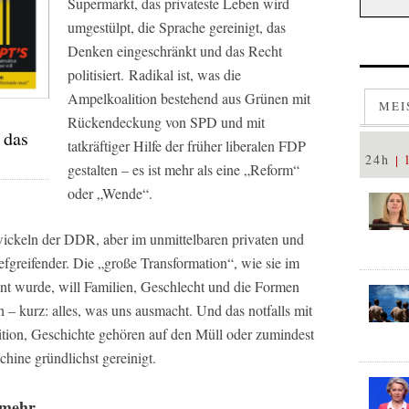
Supermarkt, das privateste Leben wird
umgestülpt, die Sprache gereinigt, das
Denken eingeschränkt und das Recht
politisiert.
R
adikal ist, was die
Ampelkoalition bestehend aus Grünen mit
MEI
Rückendeckung von SPD und mit
 das
tatkräftiger Hilfe der früher liberalen FDP
24h
gestalten – es ist mehr als eine „Reform“
oder „Wende“.
wickeln der DDR, aber im unmittelbaren privaten und
iefgreifender. Die „große Transformation“, wie sie im
nnt wurde, will Familien, Geschlecht und die Formen
– kurz: alles, was uns ausmacht. Und das notfalls mit
tion, Geschichte gehören auf den Müll oder zumindest
hine gründlichst gereinigt.
 mehr