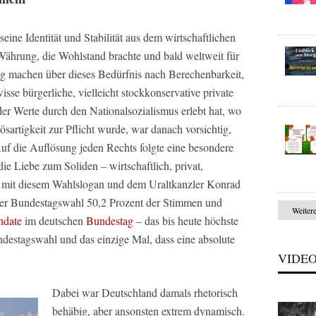
eine Identität und Stabilität aus dem wirtschaftlichen
 Währung, die Wohlstand brachte und bald weltweit für
stig machen über dieses Bedürfnis nach Berechenbarkeit,
sse bürgerliche, vielleicht stockkonservative private
er Werte durch den Nationalsozialismus erlebt hat, wo
artigkeit zur Pflicht wurde, war danach vorsichtig,
Auf die Auflösung jeden Rechts folgte eine besondere
ie Liebe zum Soliden – wirtschaftlich, privat,
“, mit diesem Wahlslogan und dem Uraltkanzler Konrad
der Bundestagswahl 50,2 Prozent der Stimmen und
Weiter
date
im deutschen
Bundestag
– das bis heute höchste
destagswahl und das einzige Mal, dass eine absolute
VIDE
Dabei war Deutschland damals rhetorisch
behäbig, aber ansonsten extrem dynamisch.