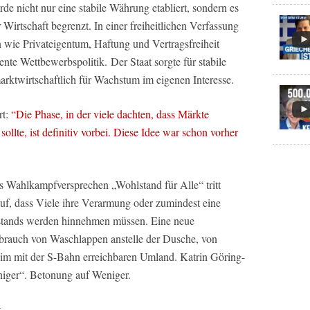
 nicht nur eine stabile Währung etabliert, sondern es
 Wirtschaft begrenzt. In einer freiheitlichen Verfassung
 wie Privateigentum, Haftung und Vertragsfreiheit
uente Wettbewerbspolitik.
Der Staat sorgte für stabile
twirtschaftlich für Wachstum im eigenen Interesse.
rt:
“Die Phase, in der viele dachten, dass Märkte
 sollte, ist definitiv vorbei. Diese Idee war schon vorher
 Wahlkampfversprechen „Wohlstand für Alle“ tritt
f, dass Viele ihre Verarmung oder zumindest eine
stands werden hinnehmen müssen. Eine neue
brauch von Waschlappen anstelle der Dusche, von
 im mit der S-Bahn erreichbaren Umland. Katrin Göring-
niger“. Betonung auf Weniger.
k