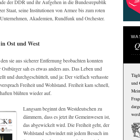
 Ende der DDR und ihr Aufgehen in die Bundesrepublik
r Staat, seine Institutionen von Armee bis zum roten
ie Unternehmen, Akademien, Rundfunk und Orchester.
WA
– in Ost und West
Q
 den sie aus sicherer Entfernung beobachten konnten
ür Ostbürger sah es etwas anders aus. Das Leben und
Tägl
lt und durchgeschüttelt, und ja: Der vielfach verhasste
und 
versprach Freiheit und Wohlstand. Freiheit kam schnell,
Mein
haften blühten wieder auf.
Frage
darg
Langsam beginnt den Westdeutschen zu
werd
dämmern, dass es jetzt ihr Gemeinwesen ist,
das abgewickelt wird. Die Freiheit geht, der
Wohlstand schwindet mit jedem Besuch im