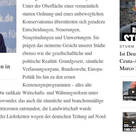
Unter der Oberfläche einer vermeintlich
starren Ordnung und eines unbeweglichen
Konservatismus überstürzten sich geradezu
Entscheidungen, Neuerungen,
Neugründungen und Umwertungen. Sie
prägen das steinerne Gesicht unserer Städte
STURM 
ebenso wie die gesellschaftliche und
Ist Deu
Ceuta-
politische Realität: Grundgesetz, sämtliche
n in
Marco 
Verfassungsorgane, Bundeswehr, Europa-
Politik bis hin zu den ersten
Kernenergieprogrammen – alles alte
ie radikale
Wirtschafts- und Währungsreform unter
ftswunder, das auch die räumliche und branchenmäßige
striezonen entstanden, die Landwirtschaft wurde
der Lieferketten wegen der deutschen Teilung auf Nord-