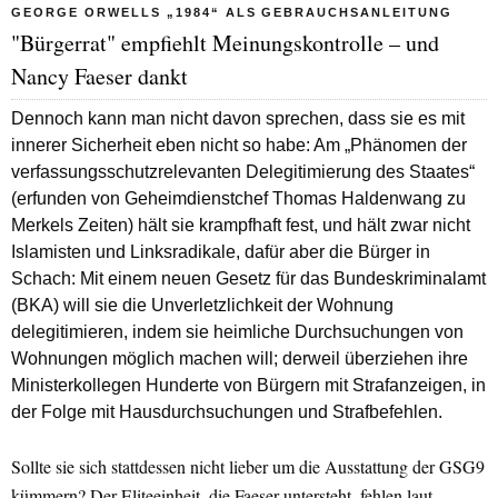
GEORGE ORWELLS „1984“ ALS GEBRAUCHSANLEITUNG
"Bürgerrat" empfiehlt Meinungskontrolle – und
Nancy Faeser dankt
Dennoch kann man nicht davon sprechen, dass sie es mit
innerer Sicherheit eben nicht so habe: Am „Phänomen der
verfassungsschutzrelevanten Delegitimierung des Staates“
(erfunden von Geheimdienstchef Thomas Haldenwang zu
Merkels Zeiten) hält sie krampfhaft fest, und hält zwar nicht
Islamisten und Linksradikale, dafür aber die Bürger in
Schach: Mit einem neuen Gesetz für das Bundeskriminalamt
(BKA) will sie die Unverletzlichkeit der Wohnung
delegitimieren, indem sie heimliche Durchsuchungen von
Wohnungen möglich machen will; derweil überziehen ihre
Ministerkollegen Hunderte von Bürgern mit Strafanzeigen, in
der Folge mit Hausdurchsuchungen und Strafbefehlen.
Sollte sie sich stattdessen nicht lieber um die Ausstattung der GSG9
kümmern? Der Eliteeinheit, die Faeser untersteht, fehlen laut