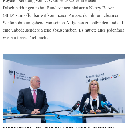
Royale“-Sendung vom 7. Oktober 2022 verbreiteten
Falschmeldungen nahm Bundesinnenministerin Nancy Faeser
(SPD) zum offenbar willkommenen Anlass, den ihr unliebsamen
Schönbohm umgehend von seinen Aufgaben zu entbinden und auf
eine unbedeutendere Stelle abzuschieben. Es mutete alles jedenfalls
wie ein fieses Drehbuch an.
STRAFVERSETZUNG VON BSI-CHEF ARNE SCHÖNBOHM