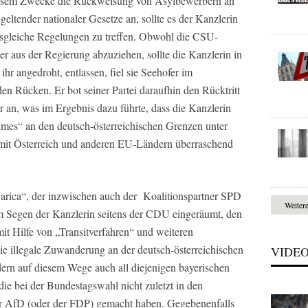
diesem Zwecke die Rückweisung von Asylbewerbern an
ltender nationaler Gesetze an, sollte es der Kanzlerin
sgleiche Regelungen zu treffen. Obwohl die CSU-
er aus der Regierung abzuziehen, sollte die Kanzlerin in
ihr angedroht, entlassen, fiel sie Seehofer im
n Rücken. Er bot seiner Partei daraufhin den Rücktritt
er an, was im Ergebnis dazu führte, dass die Kanzlerin
mes“ an den deutsch-österreichischen Grenzen unter
 mit Österreich und anderen EU-Ländern überraschend
varica“, der inzwischen auch der Koalitionspartner SPD
Weiter
 Segen der Kanzlerin seitens der CDU eingeräumt, den
mit Hilfe von „Transitverfahren“ und weiteren
e illegale Zuwanderung an der deutsch-österreichischen
VIDE
dern auf diesem Wege auch all diejenigen bayerischen
e bei der Bundestagswahl nicht zuletzt in den
r AfD (oder der FDP) gemacht haben. Gegebenenfalls