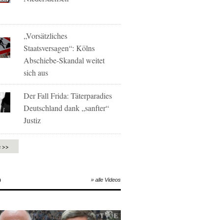
„Vorsätzliches
Staatsversagen“: Kölns
Abschiebe-Skandal weitet
sich aus
Der Fall Frida: Täterparadies
Deutschland dank „sanfter“
Justiz
e >>
O
» alle Videos