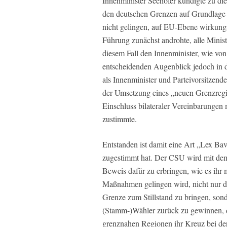
Innenminister Seehofer kündigte zu 
den deutschen Grenzen auf Grundlage ge
nicht gelingen, auf EU-Ebene wirkung
Führung zunächst androhte, alle Minist
diesem Fall den Innenminister, wie von 
entscheidenden Augenblick jedoch in de
als Innenminister und Parteivorsitzend
der Umsetzung eines „neuen Grenzregi
Einschluss bilateraler Vereinbarungen
zustimmte.
Entstanden ist damit eine Art „Lex Ba
zugestimmt hat. Der CSU wird mit dem
Beweis dafür zu erbringen, wie es ihr 
Maßnahmen gelingen wird, nicht nur di
Grenze zum Stillstand zu bringen, son
(Stamm-)Wähler zurück zu gewinnen, di
grenznahen Regionen ihr Kreuz bei de