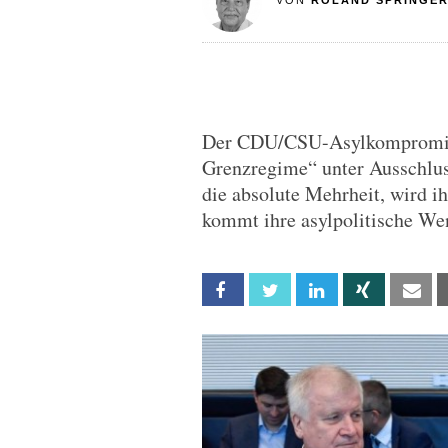
VON
ROLAND SPRINGE
Der CDU/CSU-Asylkompromiss
Grenzregime“ unter Ausschlus
die absolute Mehrheit, wird i
kommt ihre asylpolitische We
Facebook
Twitter
Linkedin
Xing
Em