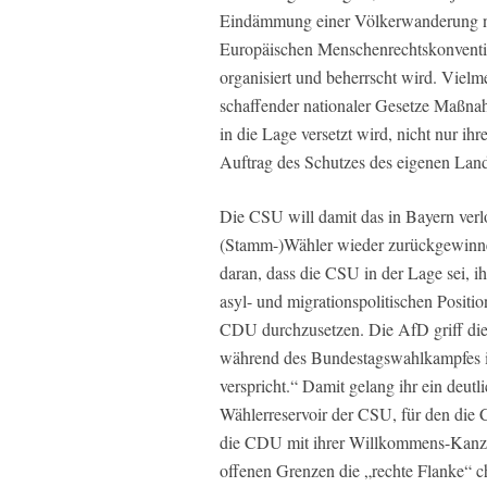
Eindämmung einer Völkerwanderung na
Europäischen Menschenrechtskonventio
organisiert und beherrscht wird. Vielme
schaffender nationaler Gesetze Maßna
in die Lage versetzt wird, nicht nur i
Auftrag des Schutzes des eigenen La
Die CSU will damit das in Bayern verl
(Stamm-)Wähler wieder zurückgewinne
daran, dass die CSU in der Lage sei, 
asyl- und migrationspolitischen Positio
CDU durchzusetzen. Die AfD griff dies
während des Bundestagswahlkampfes in
verspricht.“ Damit gelang ihr ein deutl
Wählerreservoir der CSU, für den die C
die CDU mit ihrer Willkommens-Kanzleri
offenen Grenzen die „rechte Flanke“ ch