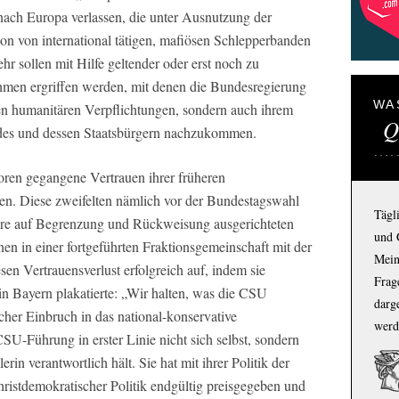
ch Europa verlassen, die unter Ausnutzung der
n von international tätigen, mafiösen Schlepperbanden
hr sollen mit Hilfe geltender oder erst noch zu
hmen ergriffen werden, mit denen die Bundesregierung
WA
hren humanitären Verpflichtungen, sondern auch ihrem
Q
ndes und dessen Staatsbürgern nachzukommen.
oren gegangene Vertrauen ihrer früheren
n. Diese zweifelten nämlich vor der Bundestagswahl
Tägl
ihre auf Begrenzung und Rückweisung ausgerichteten
und 
nen in einer fortgeführten Fraktionsgemeinschaft mit der
Mein
en Vertrauensverlust erfolgreich auf, indem sie
Frage
 Bayern plakatierte: „Wir halten, was die CSU
darg
icher Einbruch in das national-konservative
werd
SU-Führung in erster Linie nicht sich selbst, sondern
n verantwortlich hält. Sie hat mit ihrer Politik der
ristdemokratischer Politik endgültig preisgegeben und