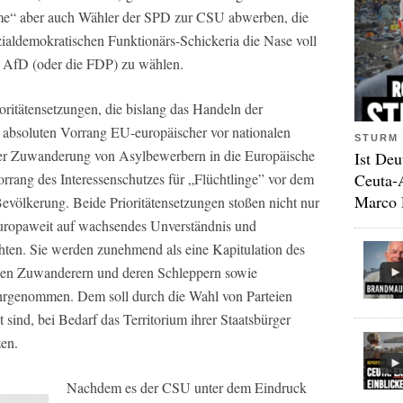
ime“ aber auch Wähler der SPD zur CSU abwerben, die
ldemokratischen Funktionärs-Schickeria die Nase voll
e AfD (oder die FDP) zu wählen.
oritätensetzungen, die bislang das Handeln der
absoluten Vorrang EU-europäischer vor nationalen
STURM 
er Zuwanderung von Asylbewerbern in die Europäische
Ist Deu
Ceuta-
ang des Interessenschutzes für „Flüchtlinge” vor dem
Marco 
Bevölkerung. Beide Prioritätensetzungen stoßen nicht nur
europaweit auf wachsendes Unverständnis und
ten. Sie werden zunehmend als eine Kapitulation des
galen Zuwanderern und deren Schleppern sowie
hrgenommen. Dem soll durch die Wahl von Parteien
 sind, bei Bedarf das Territorium ihrer Staatsbürger
zen.
Nachdem es der CSU unter dem Eindruck