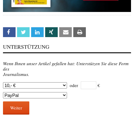
Facebook
Twitter
Linkedin
Xing
Email
Print
UNTERSTÜTZUNG
Wenn Ihnen unser Artikel gefallen hat: Unterstützen Sie diese Form
des
Journalismus.
oder
€
Weiter