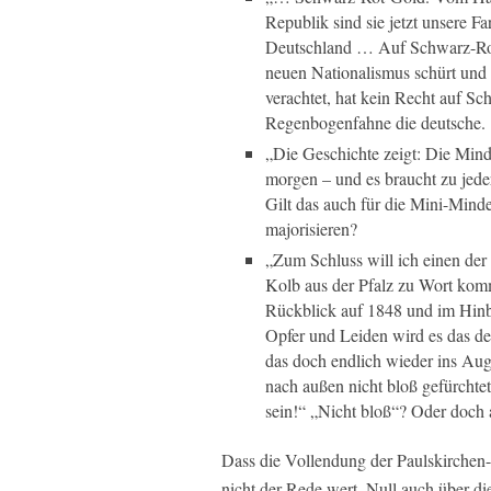
Republik sind sie jetzt unsere F
Deutschland … Auf Schwarz-Rot-
neuen Nationalismus schürt und 
verachtet, hat kein Recht auf Sc
Regenbogenfahne die deutsche.
„Die Geschichte zeigt: Die Mind
morgen – und es braucht zu jede
Gilt das auch für die Mini-Minder
majorisieren?
„Zum Schluss will ich einen de
Kolb aus der Pfalz zu Wort komm
Rückblick auf 1848 und im Hinb
Opfer und Leiden wird es das deu
das doch endlich wieder ins Auge
nach außen nicht bloß gefürchtet
sein!“ „Nicht bloß“? Oder doch
Dass die Vollendung der Paulskirchen
nicht der Rede wert. Null auch über d