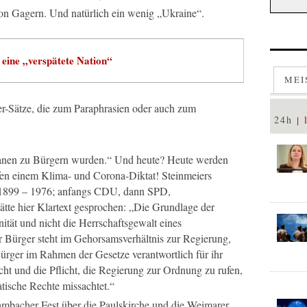
n Gagern. Und natürlich ein wenig „Ukraine“.
 eine „verspätete Nation“
MEI
r-Sätze, die zum Paraphrasien oder auch zum
24h
tanen zu Bürgern wurden.“ Und heute? Heute werden
fen einem Klima- und Corona-Diktat! Steinmeiers
1899 – 1976; anfangs CDU, dann SPD,
tte hier Klartext gesprochen: „Die Grundlage der
ität und nicht die Herrschaftsgewalt eines
er Bürger steht im Gehorsamsverhältnis zur Regierung,
ürger im Rahmen der Gesetze verantwortlich für ihr
ht und die Pflicht, die Regierung zur Ordnung zu rufen,
tische Rechte missachtet.“
acher Fest über die Paulskirche und die Weimarer