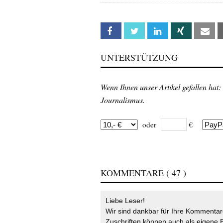
Facebook
Twitter
Linkedin
Xing
Em
UNTERSTÜTZUNG
Wenn Ihnen unser Artikel gefallen hat:
Journalismus.
oder
€
KOMMENTARE
( 47 )
Liebe Leser!
Wir sind dankbar für Ihre Kommentare
Zuschriften können auch als eigene B