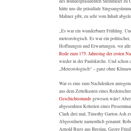
des Bundespräsidenten Steinmeier zu Ge
hätte uns die präsidiale Singsangstim
Mahner gibt, zu sehr vom Inhalt abgele
„Es war ein wunderbarer Frühling. Und
meteorologisch. Es war ein politischer, 
Hoffnungen und Erwartungen, vor allem
Rede zum 175. Jahrestag der ersten Na
wieder in der Paulskirche. Und schon da
„Meteorologisch“ – ganz ohne Klima
War es eine zum Nachdenken anregend
aus dem Zettelkasten eines Redenschr
Geschichtsstunde
gewesen wäre! Aber e
abgesenkten Kriterien eines Proseminar
Clark drei mal, Timothy Garton Ash z
Abgeordnete namentlich genannt: Robe
Arnold Ruge aus Breslau, Georg Friedr