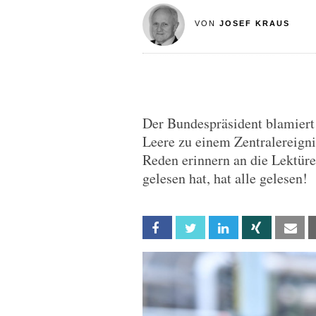
VON
JOSEF KRAUS
Der Bundespräsident blamiert 
Leere zu einem Zentralereigni
Reden erinnern an die Lektüre
gelesen hat, hat alle gelesen!
Facebook
Twitter
Linkedin
Xing
Em