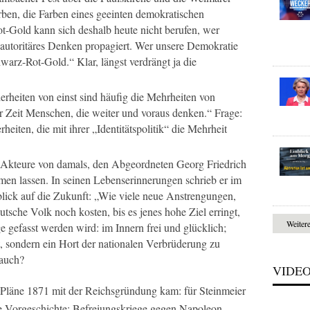
arben, die Farben eines geeinten demokratischen
Gold kann sich deshalb heute nicht berufen, wer
autoritäres Denken propagiert. Wer unsere Demokratie
hwarz-Rot-Gold.“ Klar, längst verdrängt ja die
erheiten von einst sind häufig die Mehrheiten von
r Zeit Menschen, die weiter und voraus denken.“ Frage:
heiten, die mit ihrer „Identitätspolitik“ die Mehrheit
r Akteure von damals, den Abgeordneten Georg Friedrich
en lassen. In seinen Lebenserinnerungen schrieb er im
lick auf die Zukunft: „Wie viele neue Anstrengungen,
tsche Volk noch kosten, bis es jenes hohe Ziel erringt,
Weiter
 gefasst werden wird: im Innern frei und glücklich;
,
sondern ein Hort der nationalen Verbrüderung zu
 auch?
VIDE
-Pläne 1871 mit der Reichsgründung kam: für Steinmeier
ie Vorgeschichte: Befreiungskriege gegen Napoleon,