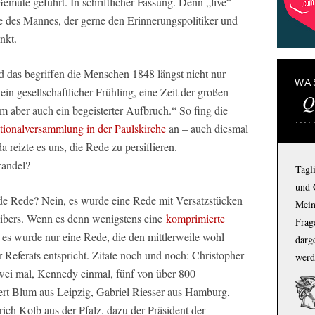
müte geführt. In schriftlicher Fassung. Denn „live“
me des Mannes, der gerne den Erinnerungspolitiker und
nkt.
 das begriffen die Menschen 1848 längst nicht nur
WA
ein gesellschaftlicher Frühling, eine Zeit der großen
Q
 aber auch ein begeisterter Aufbruch.“ So fing die
tionalversammlung in der Paulskirche
an – auch diesmal
 reizte es uns, die Rede zu persiflieren.
wandel?
Tägl
und 
e Rede? Nein, es wurde eine Rede mit Versatzstücken
Mein
eibers. Wenn es denn wenigstens eine
komprimierte
Frage
s wurde nur eine Rede, die den mittlerweile wohl
darg
-Referats entspricht. Zitate noch und noch: Christopher
werd
wei mal, Kennedy einmal, fünf von über 800
rt Blum aus Leipzig, Gabriel Riesser aus Hamburg,
ich Kolb aus der Pfalz, dazu der Präsident der