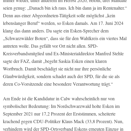
immer wieder, unter anderem im Herbst 2020, betont, drei Mandate
seien genug: „Danach bin ich raus. Ich bin dann ja im Rentenalter.“
Denn aus einer Abgeordneten-Tätigkeit solle möglichst „kein
lebenslanger Beruf“ werden, so Esken damals. Am 17. Juni 2024
klang das dann anders. Da sagte ein Esken-Sprecher dem
„Schwarzwälder Boten“, dass sie für den Wahlkreis ein viertes Mal
antreten wolle. Das gefällt vor Ort nicht allen. SPD-
Kreisverbandsmitglied und Ex-Ministerialdirektor Manfred Stehle
sagte der FAZ, damit „begeht Saskia Esken einen klaren
Wortbruch. Damit beschädigt sie nicht nur ihre persönliche
Glaubwürdigkeit, sondern schadet auch der SPD, für die sie als
deren Co-Vorsitzende eine besondere Verantwortung trägt.“
Am Ende ist die Kandidatur in Calw wahrscheinlich nur von
symbolischer Bedeutung: Im Nordschwarzwald holte Esken im
September 2021 nur 17,2 Prozent der Erststimmen, scheiterte
krachend gegen CDU-Politiker Klaus Mack (33,8 Prozent). Nun,
verhindern wird der SPD-Ortsverband Eskens erneuten Einzug in