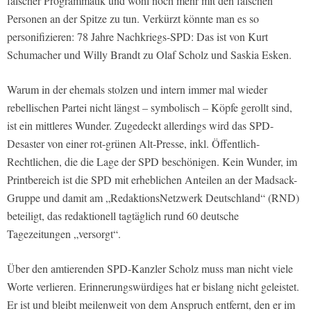
falscher Programmatik und wohl noch mehr mit den falschen
Personen an der Spitze zu tun. Verkürzt könnte man es so
personifizieren: 78 Jahre Nachkriegs-SPD: Das ist von Kurt
Schumacher und Willy Brandt zu Olaf Scholz und Saskia Esken.
Warum in der ehemals stolzen und intern immer mal wieder
rebellischen Partei nicht längst – symbolisch – Köpfe gerollt sind,
ist ein mittleres Wunder. Zugedeckt allerdings wird das SPD-
Desaster von einer rot-grünen Alt-Presse, inkl. Öffentlich-
Rechtlichen, die die Lage der SPD beschönigen. Kein Wunder, im
Printbereich ist die SPD mit erheblichen Anteilen an der Madsack-
Gruppe und damit am „RedaktionsNetzwerk Deutschland“ (RND)
beteiligt, das redaktionell tagtäglich rund 60 deutsche
Tagezeitungen „versorgt“.
Über den amtierenden SPD-Kanzler Scholz muss man nicht viele
Worte verlieren. Erinnerungswürdiges hat er bislang nicht geleistet.
Er ist und bleibt meilenweit von dem Anspruch entfernt, den er im