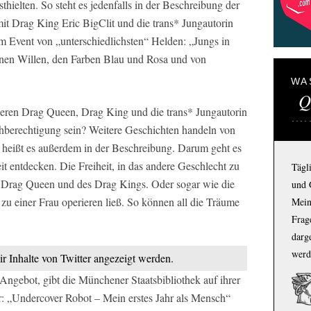
hielten. So steht es jedenfalls in der Beschreibung der
 Drag King Eric BigClit und die trans* Jungautorin
em Event von „unterschiedlichsten“ Helden: „Jungs in
enen Willen, den Farben Blau und Rosa und von
WA
Q
eren Drag Queen, Drag King und die trans* Jungautorin
chberechtigung sein? Weitere Geschichten handeln von
 heißt es außerdem in der Beschreibung. Darum geht es
eit entdecken. Die Freiheit, in das andere Geschlecht zu
Tägl
 Drag Queen und des Drag Kings. Oder sogar wie die
und 
 zu einer Frau operieren ließ. So können all die Träume
Mein
Frage
darg
werd
ir Inhalte von Twitter angezeigt werden.
gebot, gibt die Münchener Staatsbibliothek auf ihrer
er: „Undercover Robot – Mein erstes Jahr als Mensch“