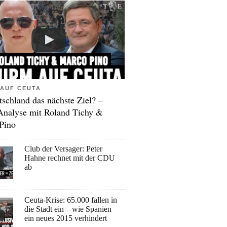
AUF CEUTA
tschland das nächste Ziel? –
Analyse mit Roland Tichy &
Pino
Club der Versager: Peter
Hahne rechnet mit der CDU
ab
Ceuta-Krise: 65.000 fallen in
die Stadt ein – wie Spanien
ein neues 2015 verhindert