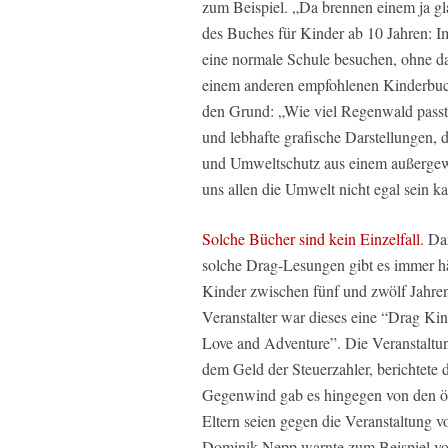
zum Beispiel. „Da brennen einem ja gla
des Buches für Kinder ab 10 Jahren: I
eine normale Schule besuchen, ohne das
einem anderen empfohlenen Kinderbuch
den Grund: „Wie viel Regenwald passt 
und lebhafte grafische Darstellungen, 
und Umweltschutz aus einem außergewö
uns allen die Umwelt nicht egal sein 
Solche Bücher sind kein Einzelfall.
Dar
solche Drag-Lesungen gibt es immer hä
Kinder zwischen fünf und zwölf Jahren i
Veranstalter war dieses eine “Drag Ki
Love and Adventure”. Die Veranstaltung
dem Geld der Steuerzahler, berichtete 
Gegenwind gab es hingegen von den ö
Eltern seien gegen die Veranstaltung 
Dominik Nepp warnte zum Beispiel vor 