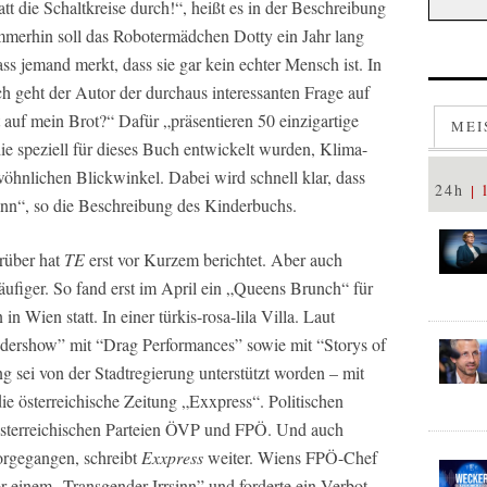
tt die Schaltkreise durch!“, heißt es in der Beschreibung
mmerhin soll das Robotermädchen Dotty ein Jahr lang
s jemand merkt, dass sie gar kein echter Mensch ist. In
 geht der Autor der durchaus interessanten Frage auf
auf mein Brot?“ Dafür „präsentieren 50 einzigartige
MEI
die speziell für dieses Buch entwickelt wurden, Klima-
hnlichen Blickwinkel. Dabei wird schnell klar, dass
24h
kann“, so die Beschreibung des Kinderbuchs.
über hat
TE
erst vor Kurzem berichtet. Aber auch
ufiger. So fand erst im April ein „Queens Brunch“ für
n Wien statt. In einer türkis-rosa-lila Villa. Laut
ndershow” mit “Drag Performances” sowie mit “Storys of
 sei von der Stadtregierung unterstützt worden – mit
die österreichische Zeitung „Exxpress“. Politischen
sterreichischen Parteien ÖVP und FPÖ. Und auch
vorgegangen, schreibt
Exxpress
weiter. Wiens FPÖ-Chef
einem „Transgender-Irrsinn” und forderte ein Verbot