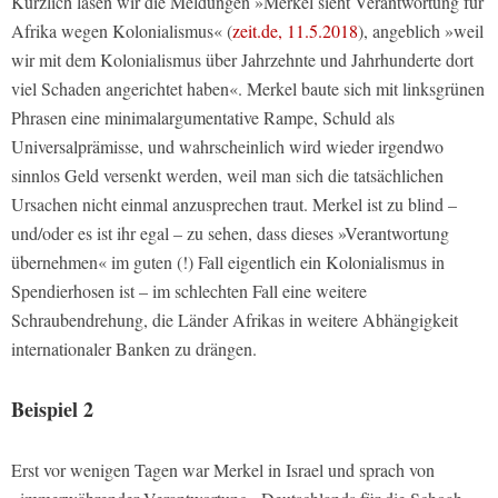
Kürzlich lasen wir die Meldungen »Merkel sieht Verantwortung für
Afrika wegen Kolonialismus« (
zeit.de, 11.5.2018
), angeblich »weil
wir mit dem Kolonialismus über Jahrzehnte und Jahrhunderte dort
viel Schaden angerichtet haben«. Merkel baute sich mit linksgrünen
Phrasen eine minimalargumentative Rampe, Schuld als
Universalprämisse, und wahrscheinlich wird wieder irgendwo
sinnlos Geld versenkt werden, weil man sich die tatsächlichen
Ursachen nicht einmal anzusprechen traut. Merkel ist zu blind –
und/oder es ist ihr egal – zu sehen, dass dieses »Verantwortung
übernehmen« im guten (!) Fall eigentlich ein Kolonialismus in
Spendierhosen ist – im schlechten Fall eine weitere
Schraubendrehung, die Länder Afrikas in weitere Abhängigkeit
internationaler Banken zu drängen.
Beispiel 2
Erst vor wenigen Tagen war Merkel in Israel und sprach von