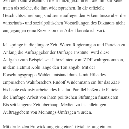
Seit dem sind wesentlich mehr hinzugekommen, die ihm zur Seite
traten als solche, die ihm widersprachen. In die offizielle
Geschichtsschreibung sind seine aufregenden Erkenntnisse über die
wirtschafts- und sozialpolitischen Vorstellungen des Diktators nicht
eingegangen (eine Rezension der Arbeit bereite ich vor).
Ich springe in die jüngere Zeit. Waren Regierungen und Parteien zu
Anfang die Auftraggeber der Umfrage-Institute, wird diese
Aufgabe zum Beispiel seit Jahrzehnten vom ZDF wahrgenommen,
in dem Helmut Kohl lange den Ton angab. Mit der
Forschungsgruppe Wahlen entstand damals mit Hilfe des
empirischen Wahlforschers Rudolf Wildenmann ein für das ZDF
bis heute exklusiv arbeitendes Institut. Parallel ließen die Parteien
die Umfrage-Arbeit von ihren politischen Stiftungen finanzieren.
Bis seit längerer Zeit überhaupt Medien zu fast alleinigen
Auftraggebern von Meinungs-Umfragen wurden.
Mit der letzten Entwicklung ging eine Trivialisierung einher: