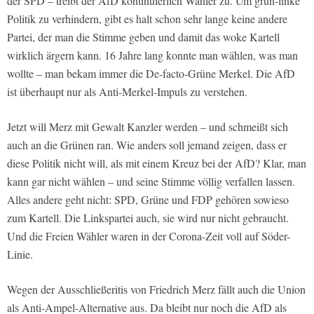
der SPD – treibt der AfD kontinuierlich Wähler zu. Um grün-linke
Politik zu verhindern, gibt es halt schon sehr lange keine andere
Partei, der man die Stimme geben und damit das woke Kartell
wirklich ärgern kann. 16 Jahre lang konnte man wählen, was man
wollte – man bekam immer die De-facto-Grüne Merkel. Die AfD
ist überhaupt nur als Anti-Merkel-Impuls zu verstehen.
Jetzt will Merz mit Gewalt Kanzler werden – und schmeißt sich
auch an die Grünen ran. Wie anders soll jemand zeigen, dass er
diese Politik nicht will, als mit einem Kreuz bei der AfD? Klar, man
kann gar nicht wählen – und seine Stimme völlig verfallen lassen.
Alles andere geht nicht: SPD, Grüne und FDP gehören sowieso
zum Kartell. Die Linkspartei auch, sie wird nur nicht gebraucht.
Und die Freien Wähler waren in der Corona-Zeit voll auf Söder-
Linie.
Wegen der Ausschließeritis von Friedrich Merz fällt auch die Union
als Anti-Ampel-Alternative aus. Da bleibt nur noch die AfD als