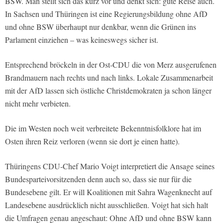
BSW. Man stellt sich das kurz vor und denkt sich: gute Reise auch.
In Sachsen und Thüringen ist eine Regierungsbildung ohne AfD
und ohne BSW überhaupt nur denkbar, wenn die Grünen ins
Parlament einziehen – was keineswegs sicher ist.
Entsprechend bröckeln in der Ost-CDU die von Merz ausgerufenen
Brandmauern nach rechts und nach links. Lokale Zusammenarbeit
mit der AfD lassen sich östliche Christdemokraten ja schon länger
nicht mehr verbieten.
Die im Westen noch weit verbreitete Bekenntnisfolklore hat im
Osten ihren Reiz verloren (wenn sie dort je einen hatte).
Thüringens CDU-Chef Mario Voigt interpretiert die Ansage seines
Bundesparteivorsitzenden denn auch so, dass sie nur für die
Bundesebene gilt. Er will Koalitionen mit Sahra Wagenknecht auf
Landesebene ausdrücklich nicht ausschließen. Voigt hat sich halt
die Umfragen genau angeschaut: Ohne AfD und ohne BSW kann