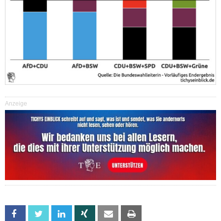
Anzeige
Facebook
Twitter
Linkedin
Xing
Email
Print