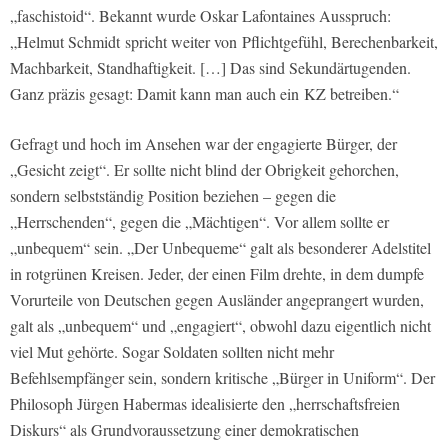
„faschistoid“. Bekannt wurde Oskar Lafontaines Ausspruch:
„Helmut Schmidt spricht weiter von Pflichtgefühl, Berechenbarkeit,
Machbarkeit, Standhaftigkeit. […] Das sind Sekundärtugenden.
Ganz präzis gesagt: Damit kann man auch ein KZ betreiben.“
Gefragt und hoch im Ansehen war der engagierte Bürger, der
„Gesicht zeigt“. Er sollte nicht blind der Obrigkeit gehorchen,
sondern selbstständig Position beziehen – gegen die
„Herrschenden“, gegen die „Mächtigen“. Vor allem sollte er
„unbequem“ sein. „Der Unbequeme“ galt als besonderer Adelstitel
in rotgrünen Kreisen. Jeder, der einen Film drehte, in dem dumpfe
Vorurteile von Deutschen gegen Ausländer angeprangert wurden,
galt als „unbequem“ und „engagiert“, obwohl dazu eigentlich nicht
viel Mut gehörte. Sogar Soldaten sollten nicht mehr
Befehlsempfänger sein, sondern kritische „Bürger in Uniform“. Der
Philosoph Jürgen Habermas idealisierte den „herrschaftsfreien
Diskurs“ als Grundvoraussetzung einer demokratischen