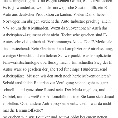
die es nirgends gibt? Und es gibt keinen Grund, es nachzumachen.
Es ist ja wunderbar, wenn der norwegische Staat mithilft, ein E-
Auto aus deutscher Produktion zu kaufen. Vielen Dank, liebe
Norweger. Im übrigen verdient die Auto-Industrie prächtig, allein
VW so um die 8 Milliarden. Wozu da Subventionen? Auch das
Arbeitsplatz-Argument zieht nicht. Technische gesehen sind E-
Autos sehr viel einfach als Verbrennungs-Autos. Die E-Merkmale
sind bestechend: Kein Getriebe, kein komplizierter Antriebsstrang,
weniger Gewicht und ein tieferer Schwerpunkt, was komplizierte
Fahrwerkstechnologie überflüssig macht. Ein schneller Sieg der E-
Autos wäre so gesehen der jähe Tod für einige Hunderttausend
Arbeitsplätze. Müssen wir den auch noch herbeisubventionieren?
Sobald tatsächlich Batterien zur Verfügung stehen, geht es ganz
schnell – und ganz ohne Staatsknete. Der Markt regelt es, und nicht
Gabriel, und das weiß die Automobilindustrie. Sie kann sich darauf
einstellen. Oder andere Antriebssysteme entwickeln, war da nicht
mal die Brennstoffzelle?
So erleben wir, wie Politiker und Auto-Lobby bei einem neuen