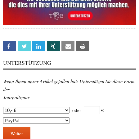
Facebook
Twitter
Linkedin
Xing
Email
Print
UNTERSTÜTZUNG
Wenn Ihnen unser Artikel gefallen hat: Unterstützen Sie diese Form
des
Journalismus.
oder
€
Weiter