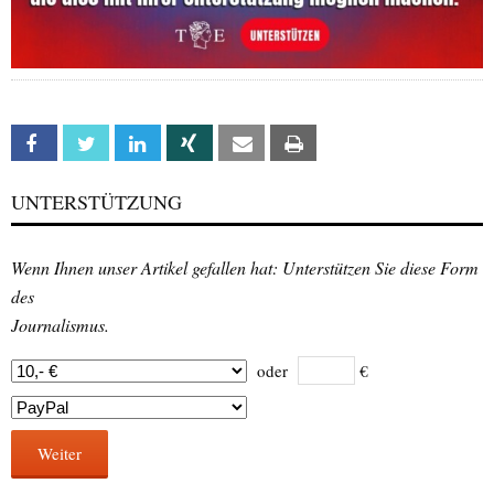
Facebook
Twitter
Linkedin
Xing
Email
Print
UNTERSTÜTZUNG
Wenn Ihnen unser Artikel gefallen hat: Unterstützen Sie diese Form
des
Journalismus.
oder
€
Weiter