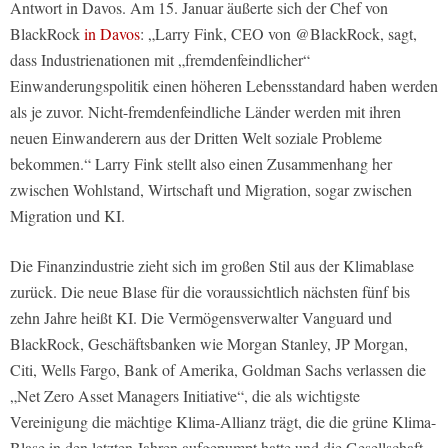
Antwort in Davos. Am 15. Januar äußerte sich der Chef von
BlackRock
in Davos
: „Larry Fink, CEO von @BlackRock, sagt,
dass Industrienationen mit „fremdenfeindlicher“
Einwanderungspolitik einen höheren Lebensstandard haben werden
als je zuvor. Nicht-fremdenfeindliche Länder werden mit ihren
neuen Einwanderern aus der Dritten Welt soziale Probleme
bekommen.“ Larry Fink stellt also einen Zusammenhang her
zwischen Wohlstand, Wirtschaft und Migration, sogar zwischen
Migration und KI.
Die Finanzindustrie zieht sich im großen Stil aus der Klimablase
zurück. Die neue Blase für die voraussichtlich nächsten fünf bis
zehn Jahre heißt KI. Die Vermögensverwalter Vanguard und
BlackRock, Geschäftsbanken wie Morgan Stanley, JP Morgan,
Citi, Wells Fargo, Bank of Amerika, Goldman Sachs verlassen die
„Net Zero Asset Managers Initiative“, die als wichtigste
Vereinigung die mächtige Klima-Allianz trägt, die die grüne Klima-
Blase in den letzten Jahren aufgepumpt hatte und die Gesellschaft-