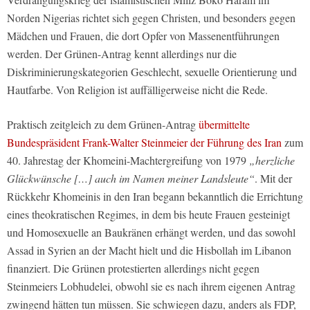
Norden Nigerias richtet sich gegen Christen, und besonders gegen
Mädchen und Frauen, die dort Opfer von Massenentführungen
werden. Der Grünen-Antrag kennt allerdings nur die
Diskriminierungskategorien Geschlecht, sexuelle Orientierung und
Hautfarbe. Von Religion ist auffälligerweise nicht die Rede.
Praktisch zeitgleich zu dem Grünen-Antrag
übermittelte
Bundespräsident Frank-Walter Steinmeier der Führung des Iran
zum
40. Jahrestag der Khomeini-Machtergreifung von 1979
„herzliche
Glückwünsche […] auch im Namen meiner Landsleute“
. Mit der
Rückkehr Khomeinis in den Iran begann bekanntlich die Errichtung
eines theokratischen Regimes, in dem bis heute Frauen gesteinigt
und Homosexuelle an Baukränen erhängt werden, und das sowohl
Assad in Syrien an der Macht hielt und die Hisbollah im Libanon
finanziert. Die Grünen protestierten allerdings nicht gegen
Steinmeiers Lobhudelei, obwohl sie es nach ihrem eigenen Antrag
zwingend hätten tun müssen. Sie schwiegen dazu, anders als FDP,