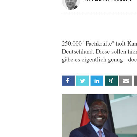
VON
MARIO THURNES
250.000 "Fachkräfte" holt Kan
Deutschland. Diese sollen hie
gäbe es eigentlich genug - doc
Facebook
Twitter
Linkedin
Xing
Em