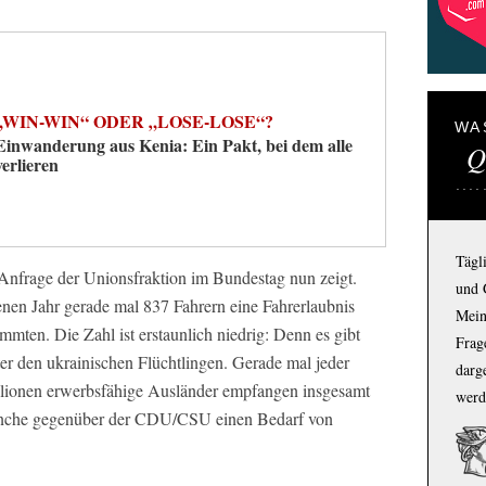
„WIN-WIN“ ODER „LOSE-LOSE“?
WA
Einwanderung aus Kenia: Ein Pakt, bei dem alle
Q
verlieren
Tägl
e Anfrage der Unionsfraktion im Bundestag nun zeigt.
und 
en Jahr gerade mal 837 Fahrern eine Fahrerlaubnis
Mein
mmten. Die Zahl ist erstaunlich niedrig: Denn es gibt
Frage
er den ukrainischen Flüchtlingen. Gerade mal jeder
darg
illionen erwerbsfähige Ausländer empfangen insgesamt
werd
anche gegenüber der CDU/CSU einen Bedarf von