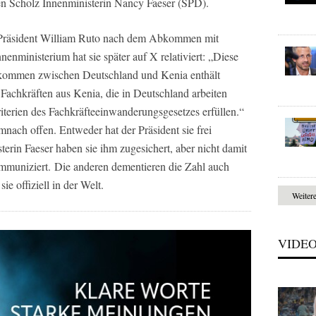
ben Scholz Innenministerin Nancy Faeser (SPD).
e Präsident William Ruto nach dem Abkommen mit
nenministerium hat sie später auf X relativiert: „Diese
abkommen zwischen Deutschland und Kenia enthält
Fachkräften aus Kenia, die in Deutschland arbeiten
terien des Fachkräfteeinwanderungsgesetzes erfüllen.“
nach offen. Entweder hat der Präsident sie frei
erin Faeser haben sie ihm zugesichert, aber nicht damit
kommuniziert. Die anderen dementieren die Zahl auch
ie offiziell in der Welt.
Weiter
VIDE