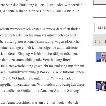
etzte Satz der Einladung lautet: „Dazu laden wir herzlich
, Annetta Kahane, Enrico Heitzer, Klaus Bästlein. In
MEI
schrift vermochte ich keinen Hinweis darauf zu finden,
eranstalter der Fachtagung verantwortlich zeichnet.
ie Stiftung, nur ist eine Anmeldung wegen plötzlicher
24h
ine Anfrage erhielt ich nur folgende automatisierte
icht, deren Eingang wir hiermit bestätigen möchten.
ie damit zusammenhängende Verarbeitung Ihrer
ie Datenverarbeitung geschieht im Einklang mit der am
enschutzgrundverordnung (DS-GVO). Alle Informationen
ff. DS-GVO finden Sie unter https://www.amadeu-
ung/pflichtinformationen. Wir werden uns bezüglich Ihrer
t freundlichen Grüßen Ihre Amadeu Antonio Stiftung“
der Anmeldeschluss war am 7.2., bis heute habe ich