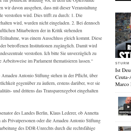
n wir davon ausgehen, dass mit dieser Veranstaltung
e verstoßen wird. Dies trifft zu durch: 1. Die
 gehalten wird, wurden nicht eingeladen. 2. Bei dennoch
tlichen Mitarbeitern der in Kritik stehenden
ur Teilnahme, was einem Ausschluss gleich kommt. Diese
r der betroffenen Institutionen zugänglich. Damit wird
ndeszentrale verstoßen. Ich bitte Sie unverzüglich zu
e Arbeitsweise im Parlament thematisieren lassen.“
STURM 
Ist Deu
 Amadeu Antonio Stiftung stehen in der Pflicht, über
Ceuta-
tlichkeit gegenüber zu äußern, erstens darüber, wer sie
Marco 
alitäts- und drittens das Transparenzgebot eingehalten
rsenator des Landes Berlin, Klaus Lederer, ob Annetta
n als Privatpersonen oder die Amadeu Antonio Stiftung
ufarbeitung des DDR-Unrechts durch die rechtsfähige