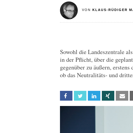
VON
KLAUS-RÜDIGER M
Sowohl die Landeszentrale al
in der Pflicht, über die gepla
gegenüber zu äußern, erstens d
ob das Neutralitäts- und drit
Facebook
Twitter
Linkedin
Xing
Em