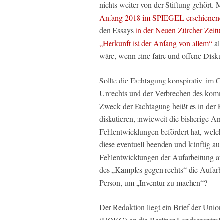
nichts weiter von der Stiftung gehört. 
Anfang 2018 im SPIEGEL erschienen
den Essays
in der Neuen Zürcher Zeit
„Herkunft ist der Anfang von allem“
al
wäre, wenn eine faire und offene Disku
Sollte die Fachtagung konspirativ, im 
Unrechts und der Verbrechen des kom
Zweck der Fachtagung heißt es in der E
diskutieren, inwieweit die bisherige 
Fehlentwicklungen befördert hat, wel
diese eventuell beenden und künftig au
Fehlentwicklungen der Aufarbeitung 
des „Kampfes gegen rechts“ die Aufarb
Person, um „Inventur zu machen“?
Der Redaktion liegt ein Brief der Un
(UOKG) an die Berliner Landeszentrale