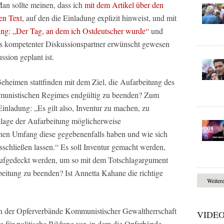
Man sollte meinen, dass ich
mit dem Artikel über den
en Text
, auf den die Einladung explizit hinweist, und mit
ung: „Der Tag, an dem ich Ostdeutscher wurde“
und
s kompetenter Diskussionspartner erwünscht gewesen
ssion geplant ist.
Geheimen stattfinden mit dem Ziel, die Aufarbeitung des
munistischen Regimes endgültig zu beenden? Zum
inladung: „Es gilt also, Inventur zu machen, zu
Anlage der Aufarbeitung möglicherweise
chen Umfang diese gegebenenfalls haben und wie sich
sschließen lassen.“ Es soll Inventur gemacht werden,
aufgedeckt werden, um so mit dem Totschlagargument
eitung zu beenden? Ist Annetta Kahane die richtige
Weiter
ion der Opferverbände Kommunistischer Gewaltherrschaft
VIDE
 für politische Bildung vor, in dem die Opferbände