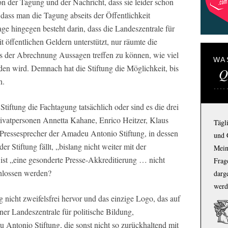
n der Tagung und der Nachricht, dass sie leider schon
dass man die Tagung abseits der Öffentlichkeit
ge hingegen besteht darin, dass die Landeszentrale für
t öffentlichen Geldern unterstützt, nur räumte die
ss der Abrechnung Aussagen treffen zu können, wie viel
WA
den wird. Demnach hat die Stiftung die Möglichkeit, bis
Q
n.
tiftung die Fachtagung tatsächlich oder sind es die drei
ivatpersonen Annetta Kahane, Enrico Heitzer, Klaus
Tägl
er Pressesprecher der Amadeu Antonio Stiftung, in dessen
und 
er Stiftung fällt, „bislang nicht weiter mit der
Mein
ist „eine gesonderte Presse-Akkreditierung … nicht
Frage
chlossen werden?
darg
werd
g nicht zweifelsfrei hervor und das einzige Logo, das auf
iner Landeszentrale für politische Bildung,
u Antonio Stiftung, die sonst nicht so zurückhaltend mit