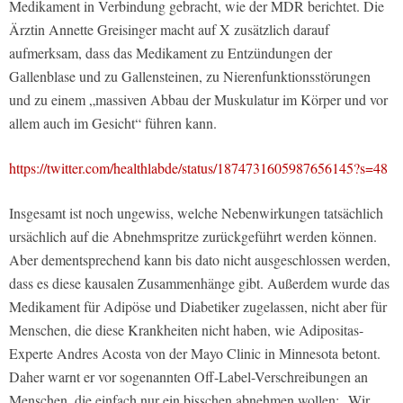
Medikament in Verbindung gebracht, wie der MDR berichtet. Die
Ärztin Annette Greisinger macht auf X zusätzlich darauf
aufmerksam, dass das Medikament zu Entzündungen der
Gallenblase und zu Gallensteinen, zu Nierenfunktionsstörungen
und zu einem „massiven Abbau der Muskulatur im Körper und vor
allem auch im Gesicht“ führen kann.
https://twitter.com/healthlabde/status/1874731605987656145?s=48
Insgesamt ist noch ungewiss, welche Nebenwirkungen tatsächlich
ursächlich auf die Abnehmspritze zurückgeführt werden können.
Aber dementsprechend kann bis dato nicht ausgeschlossen werden,
dass es diese kausalen Zusammenhänge gibt. Außerdem wurde das
Medikament für Adipöse und Diabetiker zugelassen, nicht aber für
Menschen, die diese Krankheiten nicht haben, wie Adipositas-
Experte Andres Acosta von der Mayo Clinic in Minnesota betont.
Daher warnt er vor sogenannten Off-Label-Verschreibungen an
Menschen, die einfach nur ein bisschen abnehmen wollen: „Wir