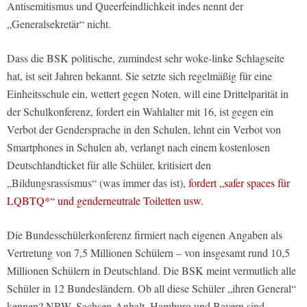
Antisemitismus und Queerfeindlichkeit indes nennt der
„Generalsekretär“ nicht.
Dass die BSK politische, zumindest sehr woke-linke Schlagseite
hat, ist seit Jahren bekannt. Sie setzte sich regelmäßig für eine
Einheitsschule ein, wettert gegen Noten, will eine Drittelparität in
der Schulkonferenz, fordert ein Wahlalter mit 16, ist gegen ein
Verbot der Gendersprache in den Schulen, lehnt ein Verbot von
Smartphones in Schulen ab, verlangt nach einem kostenlosen
Deutschlandticket für alle Schüler, kritisiert den
„Bildungsrassismus“ (was immer das ist),
fordert „safer spaces für
LQBTQ*“ und genderneutrale Toiletten usw.
Die Bundesschülerkonferenz firmiert nach eigenen Angaben als
Vertretung von 7,5 Millionen Schülern – von insgesamt rund 10,5
Millionen Schülern in Deutschland. Die BSK meint vermutlich alle
Schüler in 12 Bundesländern. Ob all diese Schüler „ihren General“
kennen? NRW, Sachsen-Anhalt, Hamburg und Bayern sind