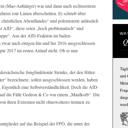
trem (Mao-Anhänger) war und dann nach rechtsextrem
ehrere rote Linien überschritten. Er schrieb über
 christlichen Abendlandes“ und polemisierte anlässlich
r AfD“, diese seien „hoch problematisch“ und
WA
uppe“. Aus der AfD-Fraktion im baden-
Q
 zwar nach einigen hin und her 2016 ausgeschlossen
ppte 2017 im ersten Anlauf nicht. Ob er nun
Tägl
ersächsische Jungfunktionär Steinke, der den Hitler-
und 
äter“ bezeichnete, sollen ausgeschlossen werden, haben
Mein
 Eigentlich eine Selbstverständlichkeit. Doch die AfD-
Frage
k auf die Fälle Gedeon & Co von einem „Maulkorb“. Die
darg
von ihren Extremen nicht ohneweiteres trennen zu
werd
itglieder auf das Beispiel der FPÖ, die unter der