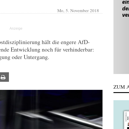
Mo, 5. November 2018
bstdisziplinierung hält die engere AfD-
ende Entwicklung noch für verhinderbar:
gung oder Untergang.
ail
Print
ZUM A