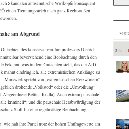
nach Skandalen antisemitische Wirrköpfe konsequent
PÖ einen Trennungsstrich nach ganz Rechtsaußen
 geworden.
 nahe am Abgrund
MEI
 Gutachten des konservativen Juraprofessors Dietrich
24h
unmittelbar bevorstehend eine Beobachtung durch den
de bekannt, was in dem Gutachten steht, das die AfD
k mahnt eindringlich, alle extremistischen Anklänge zu
 Murswiek spricht von „extremistischen Reizwörtern“
ngeblich drohende „Volkstod“ oder die „Umvolkung“
U-Abgeordnete Bettina Kudla). Auch extrem pauschale
alle kriminell“) und die pauschale Herabwürdigung der
sschutz Stoff für eine regelmäßige Beobachtung.
 wie nah ihre Partei trotz der hohen Umfragewerte am