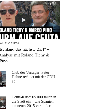
AUF CEUTA
tschland das nächste Ziel? –
Analyse mit Roland Tichy &
Pino
Club der Versager: Peter
Hahne rechnet mit der CDU
ab
Ceuta-Krise: 65.000 fallen in
die Stadt ein – wie Spanien
ein neues 2015 verhindert