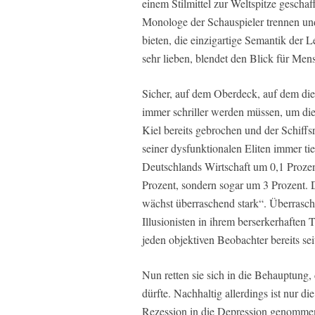
einem Stilmittel zur Weltspitze geschaf
Monologe der Schauspieler trennen und
bieten, die einzigartige Semantik der L
sehr lieben, blendet den Blick für Men
Sicher, auf dem Oberdeck, auf dem die
immer schriller werden müssen, um die
Kiel bereits gebrochen und der Schiffsr
seiner dysfunktionalen Eliten immer ti
Deutschlands Wirtschaft um 0,1 Prozen
Prozent, sondern sogar um 3 Prozent. D
wächst überraschend stark“. Überrasche
Illusionisten in ihrem berserkerhafte
jeden objektiven Beobachter bereits seit
Nun retten sie sich in die Behauptung,
dürfte. Nachhaltig allerdings ist nur di
Rezession in die Depression genommen 