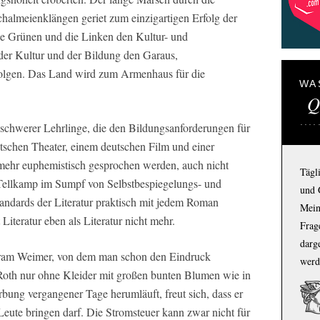
chalmeienklängen geriet zum einzigartigen Erfolg der
e Grünen und die Linken den Kultur- und
 der Kultur und der Bildung den Garaus,
olgen. Das Land wird zum Armenhaus für die
WA
Q
schwerer Lehrlinge, die den Bildungsanforderungen für
tschen Theater, einem deutschen Film und einer
 mehr euphemistisch gesprochen werden, auch nicht
Tägl
 Tellkamp im Sumpf von Selbstbespiegelungs- und
und 
andards der Literatur praktisch mit jedem Roman
Mein
 Literatur eben als Literatur nicht mehr.
Frage
darg
fram Weimer, von dem man schon den Eindruck
werd
oth nur ohne Kleider mit großen bunten Blumen wie in
rbung vergangener Tage herumläuft, freut sich, dass er
Leute bringen darf. Die Stromsteuer kann zwar nicht für