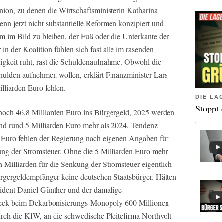
nion, zu denen die Wirtschaftsministerin Katharina
enn jetzt nicht substantielle Reformen konzipiert und
m im Bild zu bleiben, der Fuß oder die Unterkante der
 in der Koalition fühlen sich fast alle im rasenden
tigkeit ruht, rast die Schuldenaufnahme. Obwohl die
chulden aufnehmen wollen, erklärt Finanzminister Lars
lliarden Euro fehlen.
DIE LA
Stoppt
noch 46,8 Milliarden Euro ins Bürgergeld, 2025 werden
sind rund 5 Milliarden Euro mehr als 2024, Tendenz
en Euro fehlen der Regierung nach eigenen Angaben für
kung der Stromsteuer. Ohne die 5 Milliarden Euro mehr
 Milliarden für die Senkung der Stromsteuer eigentlich
ürgergeldempfänger keine deutschen Staatsbürger. Hätten
sident Daniel Günther und der damalige
beck beim Dekarbonisierungs-Monopoly 600 Millionen
urch die KfW, an die schwedische Pleitefirma Northvolt