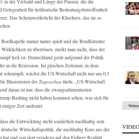
ft: in der Vielzahl und Länge der Pausen, die die
 Gelegenheit für tiefdeutsche Bedeutungsbetroffenheit
eere. Das Scheinwerferlicht der Klischees, das sie so
schen.
 Bordkapelle immer lauter spielt und die Bordkünstler
 Wirklichkeit zu übertönen, merkt man nicht, dass der
umpf leck ist. Deutschland gerät aufgrund der Politik
efer in die Rezession. Im gleichen Zeitraum, in dem
t schrumpft, wächst die US-Wirtschaft nicht nur um 0,3
ie Illusionisten der
Tagesschau
titeln: „US-Wirtschaft
nd daran ist nur, dass die zwangsalimentierten
n Trump-Bashing nicht haben kommen sehen, was sich für
 einiger Zeit andeutet.
Weiter
 dass die Entwicklung nicht sonderlich nachhaltig sein
VIDE
e deutsche Wirtschaftspolitik, die nachhaltig Kurs aus der
hat und von dort geradezu auf den Eisberg Realität