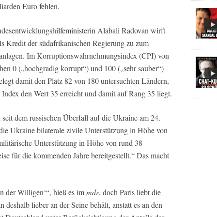
iarden Euro fehlen.
sentwicklungshilfeministerin Alabali Radovan wirft
als Kredit der südafrikanischen Regierung zu zum
danlagen. Im Korruptionswahrnehmungsindex (CPI) von
hen 0 („hochgradig korrupt“) und 100 („sehr sauber“)
elegt damit den Platz 82 von 180 untersuchten Ländern,
Index den Wert 35 erreicht und damit auf Rang 35 liegt.
seit dem russischen Überfall auf die Ukraine am 24.
ie Ukraine bilaterale zivile Unterstützung in Höhe von
militärische Unterstützung in Höhe von rund 38
ise für die kommenden Jahre bereitgestellt.“ Das macht
on der Willigen‘“, hieß es im
mdr
, doch Paris liebt die
n deshalb lieber an der Seine behält, anstatt es an den