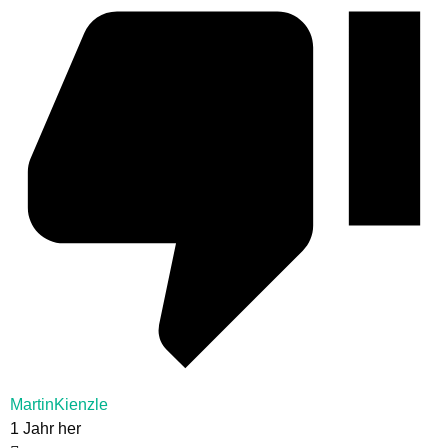
MartinKienzle
1 Jahr her