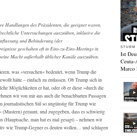
e Handlungen des Präsidenten, die geeignet waren,
frechtliche Untersuchungen auszuüben, inklusive die
influssung und Behinderung (der
STURM 
eignisse geschahen oft in Eins-zu-Eins-Meetings in
Ist Deu
 seine Macht außerhalb üblicher Kanäle auszuüben.
Ceuta-
Marco 
tieren, was »versuchen« bedeutet, wenn Trump die
ewollt hätte – einfach zu entlassen. Ob Trump sich in
che Möglichkeiten er hat, oder ob er diese »durch die
hmen wir von mir aus auch die benachbarten Passagen
m journalistischen Stil so ungünstig für Trump wie
« (Mustern) geraunt, und zugegeben, dass es schwierig
en (Hauptsache, man hat es mal gesagt) – nehmen wir
gativ wie Trump-Gegner es deuten wollen… und schlagen