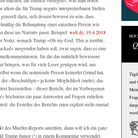
len machen, die endlich »belegen«, was man hören
 allem die für Trump negativ interpretierbaren Stellen
e generell dazu, sich dessen bewusst zu sein, dass
gelmäßig die Behauptung einer einzelnen Person wie
diese ins Narrativ passt. Beispiel:
welt.de, 19.4.2018
WA
ner Notiz, wonach Trump »Oh my God. This is terrible.
Q
fucked« ausgerufen haben soll, zwar sagen, dass es eine
ternetkommentatoren, für die das natürlich bewiesene
itat bringen, was für viele Leser genügen wird, um
Selbst wenn die notierende Person keinerlei Grund hat,
Tägl
 der »Beschuldigte« ja keine Möglichkeit (mehr), das
und 
ext herzustellen – dieser Bericht, der im Verborgenen
Mein
e« höchstens ein paar Antworten auf Fragen zuliefern
Frage
teil: die Ersteller des Berichts raten explizit nicht einmal
darg
werd
kt des Mueller-Reports anreißen, dann will ich ein ganz
ld Trump Junior (!) in einem Kommentar verwendet.