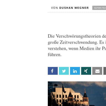
VON
DUSHAN WEGNER
Die Verschwörungstheorien de
große Zeitverschwendung. Es i
verstehen, wenn Medien ihr Pu
führen.
Facebook
Twitter
Linkedin
Xing
Em