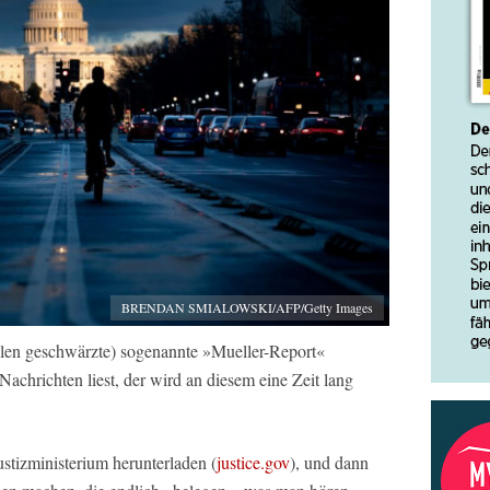
BRENDAN SMIALOWSKI/AFP/Getty Images
llen geschwärzte) sogenannte »Mueller-Report«
 Nachrichten liest, der wird an diesem eine Zeit lang
tizministerium herunterladen (
justice.gov
), und dann