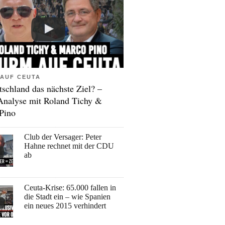
AUF CEUTA
tschland das nächste Ziel? –
Analyse mit Roland Tichy &
Pino
Club der Versager: Peter
Hahne rechnet mit der CDU
ab
Ceuta-Krise: 65.000 fallen in
die Stadt ein – wie Spanien
ein neues 2015 verhindert