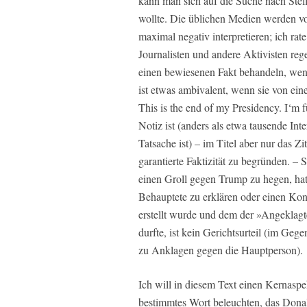
kann man sich auf die Suche nach Stel
wollte. Die üblichen Medien werden vor
maximal negativ interpretieren; ich rat
Journalisten und andere Aktivisten re
einen bewiesenen Fakt behandeln, wenn 
ist etwas ambivalent, wenn sie von ei
This is the end of my Presidency. I‘m 
Notiz ist (anders als etwa tausende In
Tatsache ist) – im Titel aber nur das Z
garantierte Faktizität zu begründen. – 
einen Groll gegen Trump zu hegen, hat
Behauptete zu erklären oder einen Kont
erstellt wurde und dem der »Angeklagt
durfte, ist kein Gerichtsurteil (im Gegen
zu Anklagen gegen die Hauptperson).
Ich will in diesem Text einen Kernaspe
bestimmtes Wort beleuchten, das Dona