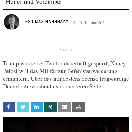
Heiler und Vereiniger
Sa, 9. Januar 2021
VON
MAX MANNHART
Trump wurde bei Twitter dauerhaft gesperrt, Nancy
Pelosi will das Militär zur Befehlsverweigerung
ermuntern. Über das mindestens ebenso fragwürdige
Demokratieverständnis der anderen Seite.
Facebook
Twitter
Linkedin
Xing
Email
Print