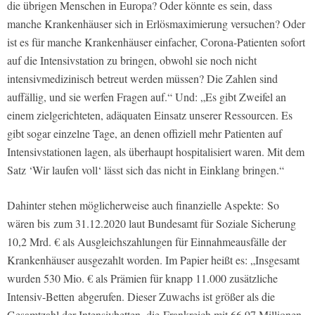
die übrigen Menschen in Europa? Oder könnte es sein, dass
manche Krankenhäuser sich in Erlösmaximierung versuchen? Oder
ist es für manche Krankenhäuser einfacher, Corona-Patienten sofort
auf die Intensivstation zu bringen, obwohl sie noch nicht
intensivmedizinisch betreut werden müssen? Die Zahlen sind
auffällig, und sie werfen Fragen auf.“ Und: „Es gibt Zweifel an
einem zielgerichteten, adäquaten Einsatz unserer Ressourcen. Es
gibt sogar einzelne Tage, an denen offiziell mehr Patienten auf
Intensivstationen lagen, als überhaupt hospitalisiert waren. Mit dem
Satz ‘Wir laufen voll‘ lässt sich das nicht in Einklang bringen.“
Dahinter stehen möglicherweise auch finanzielle Aspekte: So
wären bis zum 31.12.2020 laut Bundesamt für Soziale Sicherung
10,2 Mrd. € als Ausgleichszahlungen für Einnahmeausfälle der
Krankenhäuser ausgezahlt worden. Im Papier heißt es: „Insgesamt
wurden 530 Mio. € als Prämien für knapp 11.000 zusätzliche
Intensiv-Betten abgerufen. Dieser Zuwachs ist größer als die
Gesamtzahl der Intensivbetten, die Frankreich mit 66,97 Millionen