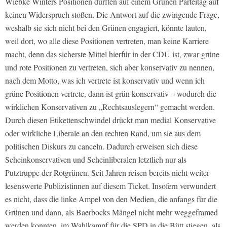
Wiebke Winters Positionen dürften auf einem Grünen Parteitag auf
keinen Widerspruch stoßen. Die Antwort auf die zwingende Frage,
weshalb sie sich nicht bei den Grünen engagiert, könnte lauten,
weil dort, wo alle diese Positionen vertreten, man keine Karriere
macht, denn das sicherste Mittel hierfür in der CDU ist, zwar grüne
und rote Positionen zu vertreten, sich aber konservativ zu nennen,
nach dem Motto, was ich vertrete ist konservativ und wenn ich
grüne Positionen vertrete, dann ist grün konservativ – wodurch die
wirklichen Konservativen zu „Rechtsauslegern“ gemacht werden.
Durch diesen Etikettenschwindel drückt man medial Konservative
oder wirkliche Liberale an den rechten Rand, um sie aus dem
politischen Diskurs zu canceln. Dadurch erweisen sich diese
Scheinkonservativen und Scheinliberalen letztlich nur als
Putztruppe der Rotgrünen. Seit Jahren reisen bereits nicht weiter
lesenswerte Publizistinnen auf diesem Ticket. Insofern verwundert
es nicht, dass die linke Ampel von den Medien, die anfangs für die
Grünen und dann, als Baerbocks Mängel nicht mehr weggeframed
werden konnten, im Wahlkampf für die SPD in die Bütt stiegen, als