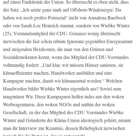
auf einen Funktionär der Union. So überrascht es eben nicht, dass
der Satz: „Ich setzte ganz stark auf Offshore-Windenergie. Da
haben wir noch großes Potenzial“ nicht von Annalena Baerbock
oder von Sarah-Lee Heinrich stammt, sondern von Wiebke Winter
(25), Vorstandsmitglied der CDU. Genauso wenig überrascht
inzwischen die fast schon rabiate Ignoranz gegenüber Energiearmut
und steigenden Heizkosten, die man von den Grünen und
Sozialdemokraten kennt, wenn das Mitglied der CDU-Vorstandes
vollmundig fordert: „Und klar, wir müssen Häuser sanieren, sie
klimaeffizienter machen, Handwerker ausbilden und eine
Kampagne machen, damit wir klimaneutral werden.“ Welchen
Handwerker bildet Wiebke Winter eigentlich aus? Soviel zum
imaginären Wir. Diese Kampagnen helfen indes nur den woken
Werbeagenturen, den woken NGOs und mithin der woken
Gesellschaft, zu der das Mitglied des CDU Vorstandes Wiebke
Winter und Gründerin der Klima-Union ideologisch gehört, nimmt
man ihr Interview zur Kenntnis, dessen Beliebigkeit inzwischen
typisch für die Partei ist, der sie mitvorsteht.