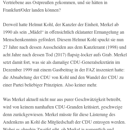
Vertriebene aus Ostpreußen gekommen, und sie hätten in
Frankfurt/Oder landen können?
Derweil hatte Helmut Kohl, der Kanzler der Einheit, Merkel ab
1990 als sein „Mädel“ in offensichtlich eklatanter Ermangelung an
Menschenkenntnis gefördert. Diesem Helmut Kohl spuckt sie nun
27 Jahre nach dessen Ausscheiden aus dem Kanzleramt (1998) und
acht Jahre nach dessen Tod (2017) flapsig-locker aufs Grab. Merkel
setzt damit fort, was sie als damalige CDU-Generalsekretärin im
Dezember 1999 mit einem Gastbeitrag in der FAZ inszeniert hatte:
die Abnabelung der CDU von Kohl und den Wandel der CDU zu
einer Partei beliebiger Prinzipien. Also keiner mehr.
Was Merkel aktuell nicht nur aus purer Geschwätzigkeit betreibt,
wird von keinem namhaften CDU-Granden kritisiert, geschweige
denn zurückgewiesen. Merkel müsste für diese Lästerung des
Andenkens an Kohl die Mitgliedschaft der CDU entzogen werden.
Wobei es ohnehin Zweifel gibt, ob Merkel je namentlich und