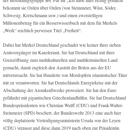
der Besoldungsgruppe B6. Für ihr „Ich habe alles richtig gemacht“
bekommt sie Orden über Orden (von Steinmeier, Wüst, Söder,
Schwesig, Kretschmann usw.) und einen zweistelligen
Millionenbetrag für ein Besserwisserbuch mit dem für Merkels
„Werk“ reichlich perversen Titel „Freiheit“.
Dabei hat Merkel Deutschland geschadet wie keiner ihrer sieben
Amtsvorgänger im Kanzleramt. Sie hat Deutschland mit ihrer
Grenzöffnung zum multikulturellen und multikriminellen Land
gemacht, damit zugleich den Austritt der Briten aus der EU
mitverursacht. Sie hat Hunderte von Mordopfern islamistischer Täter
mit zu verantworten. Sie hat Deutschlands Energiekrise mit der
Abschaltung der Atomkraftwerke provoziert. Sie hat den Euro
gefährdet mit gigantischen Griechenlandhilfen. Sie hat Deutschland
Bundespräsidenten wie Christian Wulff (CDU) und Frank-Walter-
Steinmeier (SPD) beschert, der Bundeswehr 2013 eine auch hier
völlig deplatzierte Verteidigungsministerin Ursula von der Leyen
(CDU) verpasst und diese dann 2019 nach oben zur Präsidentin