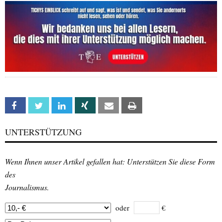
Facebook
Twitter
Linkedin
Xing
Email
Print
UNTERSTÜTZUNG
Wenn Ihnen unser Artikel gefallen hat: Unterstützen Sie diese Form
des
Journalismus.
oder
€