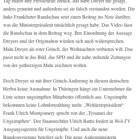
Tag rudert ihre Pressestelle zurück, das habe Dreyer nie gesagt,
anders gemeint und außerdem sei sie falsch verstanden worden. Die
linke
Frankfurter Rundschau
setzt einen Beitrag ins Netz darüber,
was die Ministerpräsident tatsächlich gesagt habe. Das Video lässt
die Rundschau in dem Beitrag weg. Ihre Einordnung der Aussage
Dreyers und der Originalton würden sich auch widersprechen.
Malu Dreyer als roter Grinch, der Weihnachten verbieten will. Das
passt nicht in das Bild, das SPD und ihr nahe stehende Zeitungen
von der gutherzigen Malu zeichnen wollen.
Doch Dreyer ist mit ihrer Grinch-Äußerung in diesem deutschen
Herbst keine Ausnahme: In Thüringen hängt ein Unternehmer die
Liste seiner ungeimpften Mitarbeiter öffentlich aus. Ungeimpfte
bekommen keine Lohnfortzahlung mehr. „Weltärztepräsident“
Frank Ulrich Montgomery spricht von der „Tyrannei der
Ungeimpften“. Der Staatsrechtler Ulrich Battis fordert in
Welt-TV
Ausgangssperren für Ungeimpfte. Und auch die neue
Bundesregierung beteiligt sich: Die neue Außenministerin